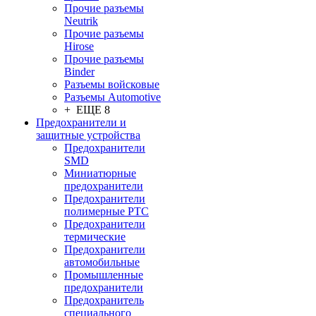
Прочие разъемы
Neutrik
Прочие разъемы
Hirose
Прочие разъемы
Binder
Разъемы войсковые
Разъeмы Automotive
+ ЕЩЕ 8
Предохранители и
защитные устройства
Предохранители
SMD
Миниатюрные
предохранители
Предохранители
полимерные PTC
Предохранители
термические
Предохранители
автомобильные
Промышленные
предохранители
Предохранитель
специального