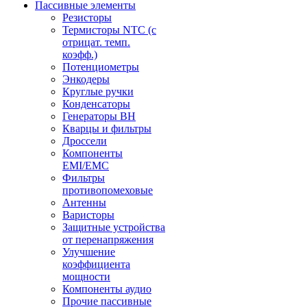
Пассивные элементы
Резисторы
Термисторы NTC (с
отрицат. темп.
коэфф.)
Потенциометры
Энкодеры
Круглые ручки
Конденсаторы
Генераторы ВН
Кварцы и фильтры
Дроссели
Компоненты
EMI/EMC
Фильтры
противопомеховые
Антенны
Варисторы
Защитные устройства
от перенапряжения
Улучшение
коэффициента
мощности
Компоненты аудио
Прочие пассивные