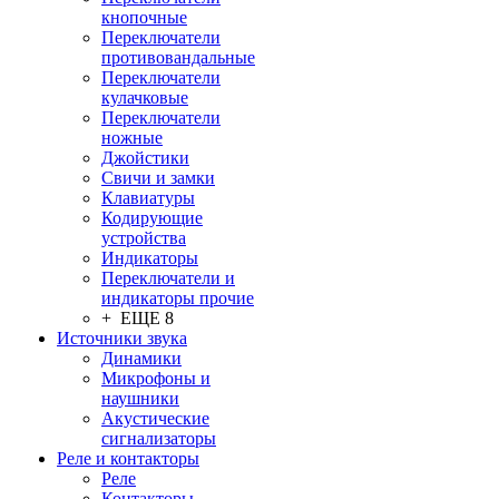
кнопочные
Переключатели
противовандальные
Переключатели
кулачковые
Переключатели
ножные
Джойстики
Свичи и замки
Клавиатуры
Кодирующие
устройства
Индикаторы
Переключатели и
индикаторы прочие
+ ЕЩЕ 8
Источники звука
Динамики
Микрофоны и
наушники
Акустические
сигнализаторы
Реле и контакторы
Реле
Контакторы