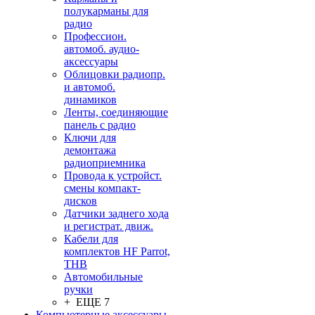
полукарманы для
радио
Профессион.
автомоб. аудио-
аксессуары
Облицовки радиопр.
и автомоб.
динамиков
Ленты, соединяющие
панель с радио
Ключи для
демонтажа
радиоприемника
Провода к устройст.
смены компакт-
дисков
Датчики заднего хода
и регистрат. движ.
Кабели для
комплектов HF Parrot,
THB
Автомобильные
ручки
+ ЕЩЕ 7
Компьютерные аксессуары