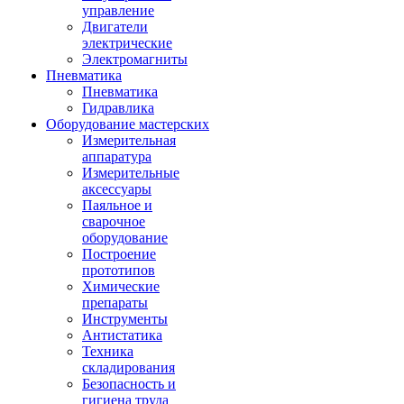
управление
Двигатели
электрические
Электромагниты
Пневматика
Пневматика
Гидравлика
Оборудование мастерских
Измерительная
аппаратура
Измерительные
аксессуары
Паяльное и
сварочное
оборудование
Построение
прототипов
Химические
препараты
Инструменты
Aнтистатика
Техника
складирования
Безопасность и
гигиена труда