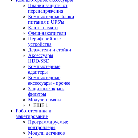
Планки защиты от
перенапряжения
Компьютерные блоки
питания и UPS'ы
Карты памяти
Флеш-накопители
Периферийные
устройства
Держатели и стойки
Аксессуары
HDD/SSD
Компьютерные
адаптеры
Компьютерные
аксессуары - прочее
Защитные экран-
фильтры
Модули памяти
+ ЕЩЕ 1
Робототехника и
макетирование
Программируемые
контроллеры
Модули датчиков