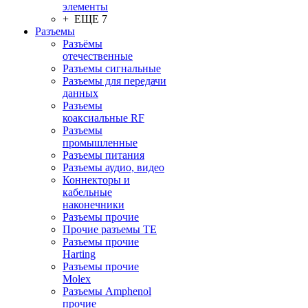
элементы
+ ЕЩЕ 7
Разъeмы
Разъёмы
отечественные
Разъeмы сигнальные
Разъeмы для передачи
данных
Разъeмы
коаксиальные RF
Разъeмы
промышленные
Разъeмы питания
Разъeмы аудио, видео
Коннекторы и
кабельные
наконечники
Разъeмы прочие
Прочие разъемы TE
Разъемы прочие
Harting
Разъемы прочие
Molex
Разъемы Amphenol
прочие