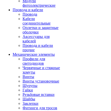
Модули
фотоэлектрические
Провода и кабели
Провода
Кабели
соединительные
Оплетки и защитные
оболочки
Аксессуары для
кабелей
Провода и кабели
прочие
Механические элементы
Профили для
светодиодов
Червячные и стяжные
хомуты
Винты
Винты установочные
Шурупы
Гайки
Резьбовые вставки
Шайбы
Заклепки
Фитинги для тросов