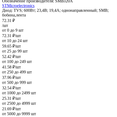
Обозначение производителя:
SMBJ20A
STMicroelectronics
Диод: TVS; 600Вт; 23,4В; 19,4А; однонаправленный; SMB;
бобина,лента
72.31
₽
/шт
от 0 до 9 шт
72.31
₽
/шт
от 10 до 24 шт
59.65
₽
/шт
от 25 до 99 шт
52.42
₽
/шт
от 100 до 249 шт
41.58
₽
/шт
от 250 до 499 шт
37.96
₽
/шт
от 500 до 999 шт
32.54
₽
/шт
от 1000 до 2499 шт
25.31
₽
/шт
от 2500 до 4999 шт
21.69
₽
/шт
от 5000 до 9999 шт