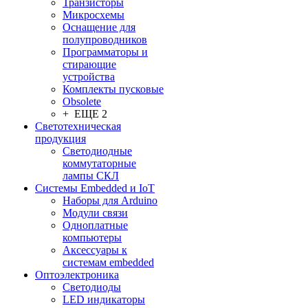
Транзисторы
Микросхемы
Оснащение для
полупроводников
Программаторы и
стирающие
устройства
Комплекты пусковые
Obsolete
+ ЕЩЕ 2
Светотехническая
продукция
Светодиодные
коммутаторные
лампы СКЛ
Системы Embedded и IoT
Наборы для Arduino
Модули связи
Одноплатные
компьютеры
Аксессуары к
системам embedded
Oптоэлектроника
Светодиоды
LED индикаторы