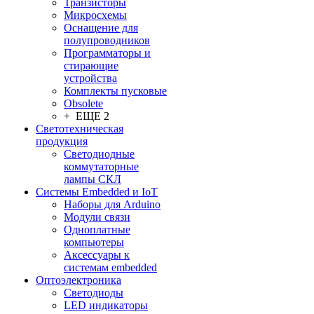
Транзисторы
Микросхемы
Оснащение для
полупроводников
Программаторы и
стирающие
устройства
Комплекты пусковые
Obsolete
+ ЕЩЕ 2
Светотехническая
продукция
Светодиодные
коммутаторные
лампы СКЛ
Системы Embedded и IoT
Наборы для Arduino
Модули связи
Одноплатные
компьютеры
Аксессуары к
системам embedded
Oптоэлектроника
Светодиоды
LED индикаторы