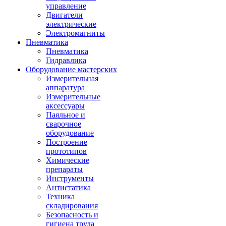
управление
Двигатели
электрические
Электромагниты
Пневматика
Пневматика
Гидравлика
Оборудование мастерских
Измерительная
аппаратура
Измерительные
аксессуары
Паяльное и
сварочное
оборудование
Построение
прототипов
Химические
препараты
Инструменты
Aнтистатика
Техника
складирования
Безопасность и
гигиена труда