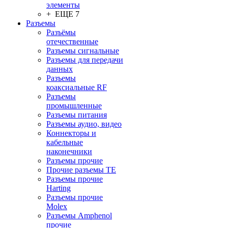
элементы
+ ЕЩЕ 7
Разъeмы
Разъёмы
отечественные
Разъeмы сигнальные
Разъeмы для передачи
данных
Разъeмы
коаксиальные RF
Разъeмы
промышленные
Разъeмы питания
Разъeмы аудио, видео
Коннекторы и
кабельные
наконечники
Разъeмы прочие
Прочие разъемы TE
Разъемы прочие
Harting
Разъемы прочие
Molex
Разъемы Amphenol
прочие