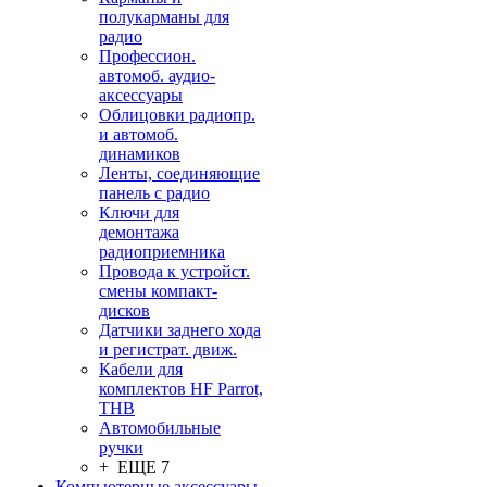
полукарманы для
радио
Профессион.
автомоб. аудио-
аксессуары
Облицовки радиопр.
и автомоб.
динамиков
Ленты, соединяющие
панель с радио
Ключи для
демонтажа
радиоприемника
Провода к устройст.
смены компакт-
дисков
Датчики заднего хода
и регистрат. движ.
Кабели для
комплектов HF Parrot,
THB
Автомобильные
ручки
+ ЕЩЕ 7
Компьютерные аксессуары