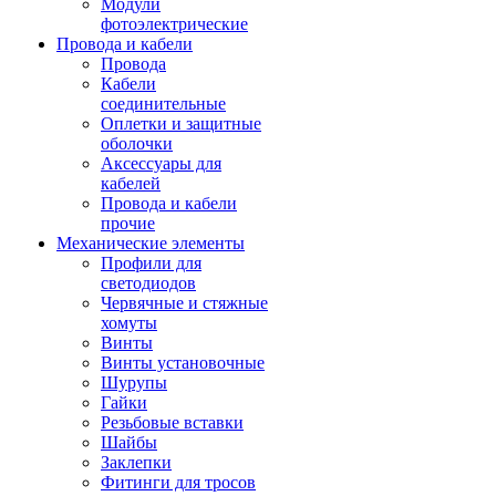
Модули
фотоэлектрические
Провода и кабели
Провода
Кабели
соединительные
Оплетки и защитные
оболочки
Аксессуары для
кабелей
Провода и кабели
прочие
Механические элементы
Профили для
светодиодов
Червячные и стяжные
хомуты
Винты
Винты установочные
Шурупы
Гайки
Резьбовые вставки
Шайбы
Заклепки
Фитинги для тросов