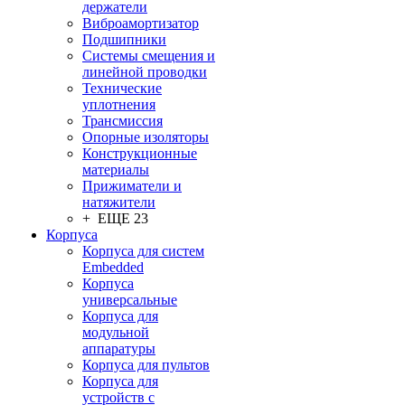
держатели
Виброамортизатор
Подшипники
Системы смещения и
линейной проводки
Технические
уплотнения
Трансмиссия
Опорные изоляторы
Конструкционные
материалы
Прижиматели и
натяжители
+ ЕЩЕ 23
Корпуса
Корпуса для систем
Embedded
Корпуса
универсальные
Корпуса для
модульной
аппаратуры
Корпуса для пультов
Корпуса для
устройств с