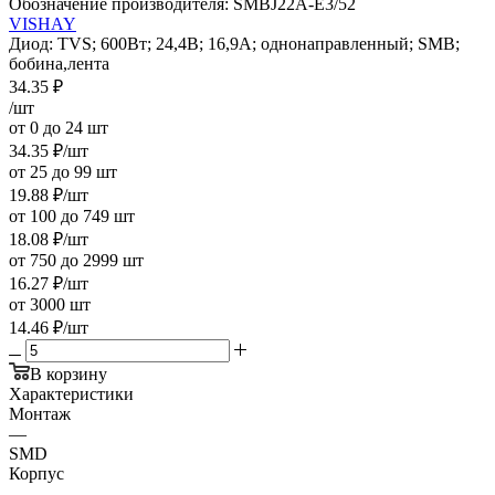
Обозначение производителя:
SMBJ22A-E3/52
VISHAY
Диод: TVS; 600Вт; 24,4В; 16,9А; однонаправленный; SMB;
бобина,лента
34.35
₽
/шт
от 0 до 24 шт
34.35
₽
/шт
от 25 до 99 шт
19.88
₽
/шт
от 100 до 749 шт
18.08
₽
/шт
от 750 до 2999 шт
16.27
₽
/шт
от 3000 шт
14.46
₽
/шт
В корзину
Характеристики
Монтаж
—
SMD
Корпус
—