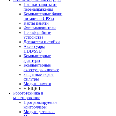
Планки защиты от
перенапряжения
Компьютерные блоки
питания и UPS'ы
Карты памяти
Флеш-накопители
Периферийные
устройства
Держатели и стойки
Аксессуары
HDD/SSD
Компьютерные
адаптеры
Компьютерные
аксессуары - прочее
Защитные экран-
фильтры
Модули памяти
+ ЕЩЕ 1
Робототехника и
макетирование
Программируемые
контроллеры
Модули датчиков