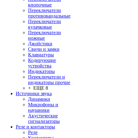
кнопочные
Переключатели
противовандальные
Переключатели
кулачковые
Переключатели
ножные
Джойстики
Свичи и замки
Клавиатуры
Кодирующие
устройства
Индикаторы
Переключатели и
индикаторы прочие
+ ЕЩЕ 8
Источники звука
Динамики
Микрофоны и
наушники
Акустические
сигнализаторы
Реле и контакторы
Реле
Контакторы