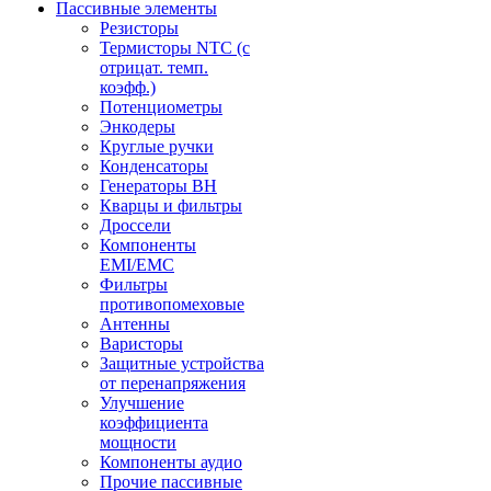
Пассивные элементы
Резисторы
Термисторы NTC (с
отрицат. темп.
коэфф.)
Потенциометры
Энкодеры
Круглые ручки
Конденсаторы
Генераторы ВН
Кварцы и фильтры
Дроссели
Компоненты
EMI/EMC
Фильтры
противопомеховые
Антенны
Варисторы
Защитные устройства
от перенапряжения
Улучшение
коэффициента
мощности
Компоненты аудио
Прочие пассивные