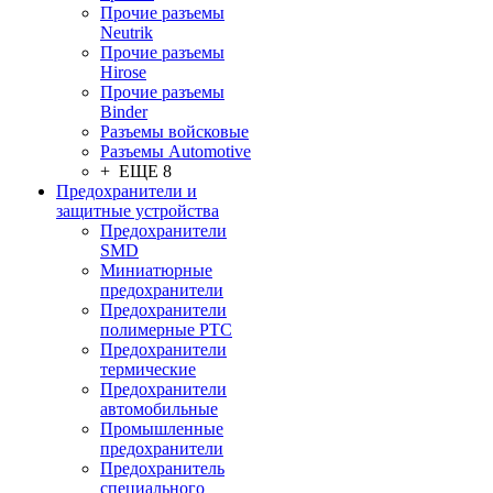
Прочие разъемы
Neutrik
Прочие разъемы
Hirose
Прочие разъемы
Binder
Разъемы войсковые
Разъeмы Automotive
+ ЕЩЕ 8
Предохранители и
защитные устройства
Предохранители
SMD
Миниатюрные
предохранители
Предохранители
полимерные PTC
Предохранители
термические
Предохранители
автомобильные
Промышленные
предохранители
Предохранитель
специального