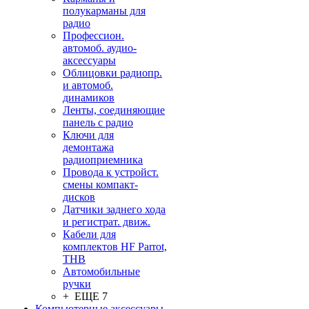
полукарманы для
радио
Профессион.
автомоб. аудио-
аксессуары
Облицовки радиопр.
и автомоб.
динамиков
Ленты, соединяющие
панель с радио
Ключи для
демонтажа
радиоприемника
Провода к устройст.
смены компакт-
дисков
Датчики заднего хода
и регистрат. движ.
Кабели для
комплектов HF Parrot,
THB
Автомобильные
ручки
+ ЕЩЕ 7
Компьютерные аксессуары