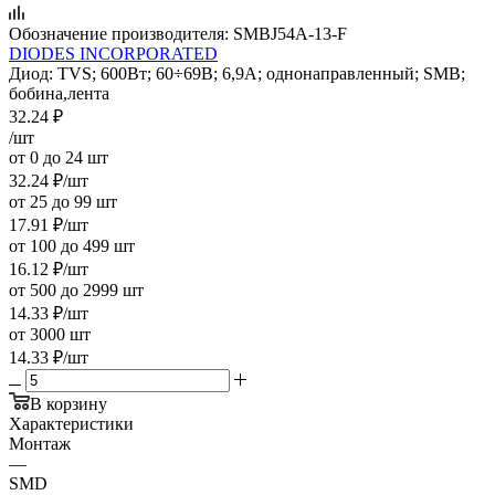
Обозначение производителя:
SMBJ54A-13-F
DIODES INCORPORATED
Диод: TVS; 600Вт; 60÷69В; 6,9А; однонаправленный; SMB;
бобина,лента
32.24
₽
/шт
от 0 до 24 шт
32.24
₽
/шт
от 25 до 99 шт
17.91
₽
/шт
от 100 до 499 шт
16.12
₽
/шт
от 500 до 2999 шт
14.33
₽
/шт
от 3000 шт
14.33
₽
/шт
В корзину
Характеристики
Монтаж
—
SMD