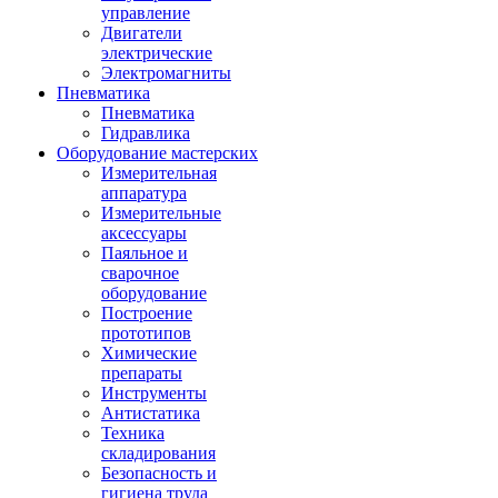
управление
Двигатели
электрические
Электромагниты
Пневматика
Пневматика
Гидравлика
Оборудование мастерских
Измерительная
аппаратура
Измерительные
аксессуары
Паяльное и
сварочное
оборудование
Построение
прототипов
Химические
препараты
Инструменты
Aнтистатика
Техника
складирования
Безопасность и
гигиена труда