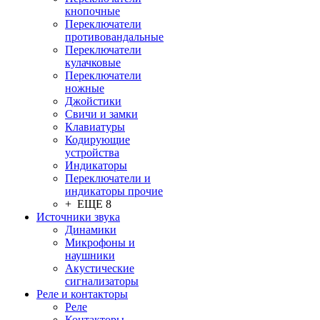
кнопочные
Переключатели
противовандальные
Переключатели
кулачковые
Переключатели
ножные
Джойстики
Свичи и замки
Клавиатуры
Кодирующие
устройства
Индикаторы
Переключатели и
индикаторы прочие
+ ЕЩЕ 8
Источники звука
Динамики
Микрофоны и
наушники
Акустические
сигнализаторы
Реле и контакторы
Реле
Контакторы