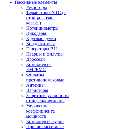
Пассивные элементы
Резисторы
Термисторы NTC (с
отрицат. темп.
коэфф.)
Потенциометры
Энкодеры
Круглые ручки
Конденсаторы
Генераторы ВН
Кварцы и фильтры
Дроссели
Компоненты
EMI/EMC
Фильтры
противопомеховые
Антенны
Варисторы
Защитные устройства
от перенапряжения
Улучшение
коэффициента
мощности
Компоненты аудио
Прочие пассивные