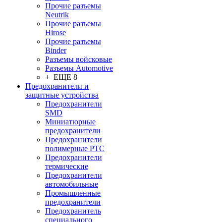
Прочие разъемы
Neutrik
Прочие разъемы
Hirose
Прочие разъемы
Binder
Разъемы войсковые
Разъeмы Automotive
+ ЕЩЕ 8
Предохранители и
защитные устройства
Предохранители
SMD
Миниатюрные
предохранители
Предохранители
полимерные PTC
Предохранители
термические
Предохранители
автомобильные
Промышленные
предохранители
Предохранитель
специального