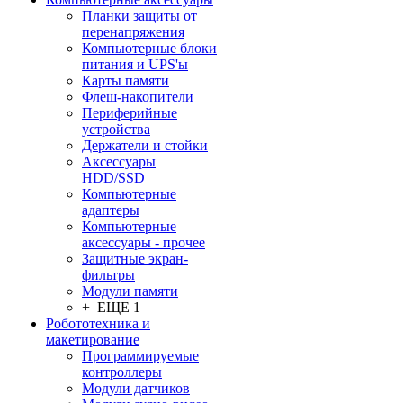
Планки защиты от
перенапряжения
Компьютерные блоки
питания и UPS'ы
Карты памяти
Флеш-накопители
Периферийные
устройства
Держатели и стойки
Аксессуары
HDD/SSD
Компьютерные
адаптеры
Компьютерные
аксессуары - прочее
Защитные экран-
фильтры
Модули памяти
+ ЕЩЕ 1
Робототехника и
макетирование
Программируемые
контроллеры
Модули датчиков