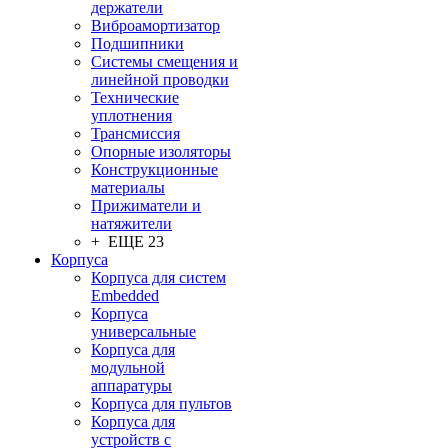
держатели
Виброамортизатор
Подшипники
Системы смещения и
линейной проводки
Технические
уплотнения
Трансмиссия
Опорные изоляторы
Конструкционные
материалы
Прижиматели и
натяжители
+ ЕЩЕ 23
Корпуса
Корпуса для систем
Embedded
Корпуса
универсальные
Корпуса для
модульной
аппаратуры
Корпуса для пультов
Корпуса для
устройств с