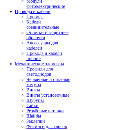
Модули
фотоэлектрические
Провода и кабели
Провода
Кабели
соединительные
Оплетки и защитные
оболочки
Аксессуары для
кабелей
Провода и кабели
прочие
Механические элементы
Профили для
светодиодов
Червячные и стяжные
хомуты
Винты
Винты установочные
Шурупы
Гайки
Резьбовые вставки
Шайбы
Заклепки
Фитинги для тросов