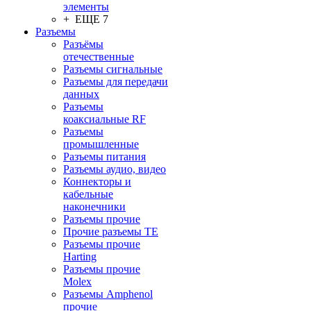
элементы
+ ЕЩЕ 7
Разъeмы
Разъёмы
отечественные
Разъeмы сигнальные
Разъeмы для передачи
данных
Разъeмы
коаксиальные RF
Разъeмы
промышленные
Разъeмы питания
Разъeмы аудио, видео
Коннекторы и
кабельные
наконечники
Разъeмы прочие
Прочие разъемы TE
Разъемы прочие
Harting
Разъемы прочие
Molex
Разъемы Amphenol
прочие