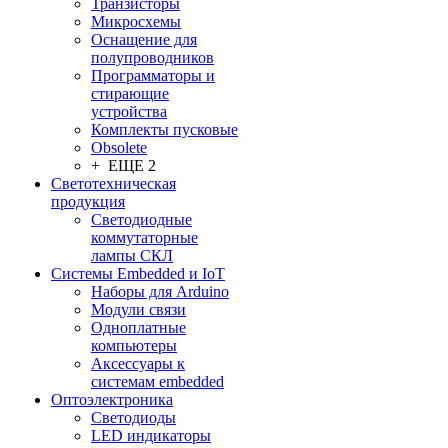
Транзисторы
Микросхемы
Оснащение для
полупроводников
Программаторы и
стирающие
устройства
Комплекты пусковые
Obsolete
+ ЕЩЕ 2
Светотехническая
продукция
Светодиодные
коммутаторные
лампы СКЛ
Системы Embedded и IoT
Наборы для Arduino
Модули связи
Одноплатные
компьютеры
Аксессуары к
системам embedded
Oптоэлектроника
Светодиоды
LED индикаторы