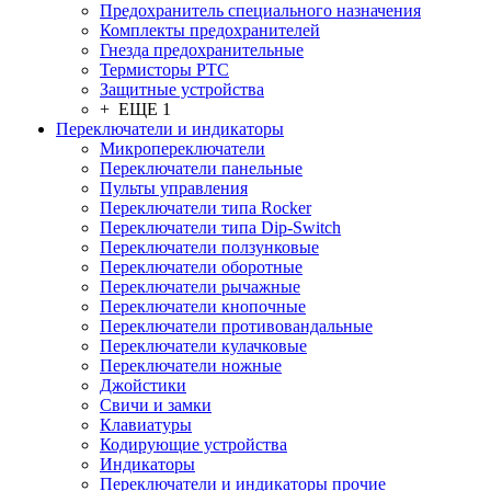
Предохранитель специального назначения
Комплекты предохранителей
Гнезда предохранительные
Термисторы PTC
Защитные устройства
+ ЕЩЕ 1
Переключатели и индикаторы
Микропереключатели
Переключатели панельные
Пульты управления
Переключатели типа Rocker
Переключатели типа Dip-Switch
Переключатели ползунковые
Переключатели оборотные
Переключатели рычажные
Переключатели кнопочные
Переключатели противовандальные
Переключатели кулачковые
Переключатели ножные
Джойстики
Свичи и замки
Клавиатуры
Кодирующие устройства
Индикаторы
Переключатели и индикаторы прочие