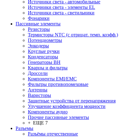
Источники света - автомобильные
Источники света - элементы EL
Источники света - светильники
Фонарики
Пассивные элементы
Резисторы
Термисторы NTC (с отрицат. темп. коэфф.)
Потенциометры
Энкодеры
Круглые ручки
Конденсаторы
Генераторы ВН
Кварцы и фильтры
Дроссели
Компоненты EMI/EMC
Фильтры противопомеховые
Антенны
Варисторы
Защитные устройства от перенапряжения
Улучшение коэффициента мощности
Компоненты аудио
Прочие пассивные элементы
+ ЕЩЕ 7
Разъeмы
Разъёмы отечественные