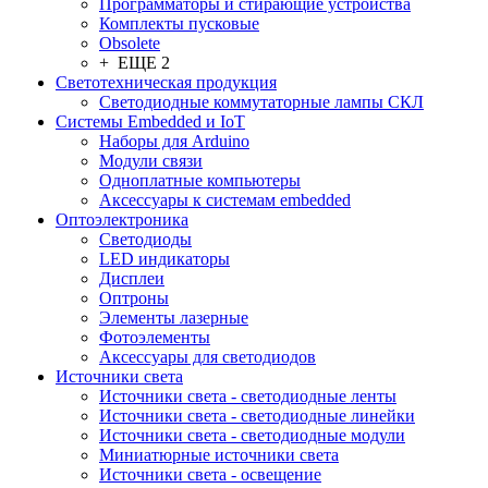
Программаторы и стирающие устройства
Комплекты пусковые
Obsolete
+ ЕЩЕ 2
Светотехническая продукция
Светодиодные коммутаторные лампы СКЛ
Системы Embedded и IoT
Наборы для Arduino
Модули связи
Одноплатные компьютеры
Аксессуары к системам embedded
Oптоэлектроника
Светодиоды
LED индикаторы
Дисплеи
Оптроны
Элементы лазерные
Фотоэлементы
Аксессуары для светодиодов
Источники света
Источники света - светодиодные ленты
Источники света - светодиодные линейки
Источники света - светодиодные модули
Миниатюрные источники света
Источники света - освещение