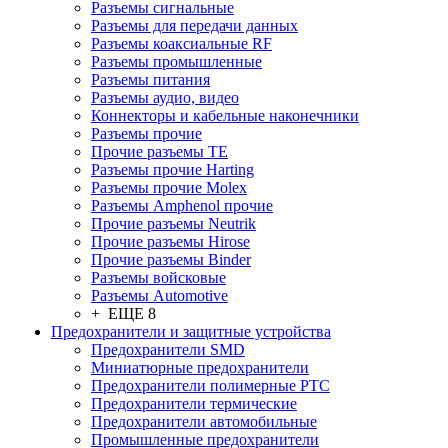
Разъeмы сигнальные
Разъeмы для передачи данных
Разъeмы коаксиальные RF
Разъeмы промышленные
Разъeмы питания
Разъeмы аудио, видео
Коннекторы и кабельные наконечники
Разъeмы прочие
Прочие разъемы TE
Разъемы прочие Harting
Разъемы прочие Molex
Разъемы Amphenol прочие
Прочие разъемы Neutrik
Прочие разъемы Hirose
Прочие разъемы Binder
Разъемы войсковые
Разъeмы Automotive
+ ЕЩЕ 8
Предохранители и защитные устройства
Предохранители SMD
Миниатюрные предохранители
Предохранители полимерные PTC
Предохранители термические
Предохранители автомобильные
Промышленные предохранители