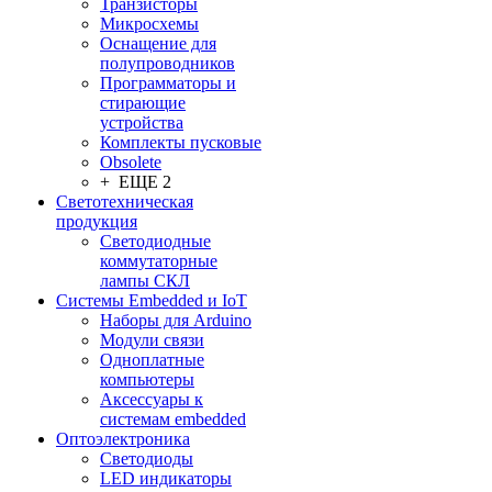
Транзисторы
Микросхемы
Оснащение для
полупроводников
Программаторы и
стирающие
устройства
Комплекты пусковые
Obsolete
+ ЕЩЕ 2
Светотехническая
продукция
Светодиодные
коммутаторные
лампы СКЛ
Системы Embedded и IoT
Наборы для Arduino
Модули связи
Одноплатные
компьютеры
Аксессуары к
системам embedded
Oптоэлектроника
Светодиоды
LED индикаторы