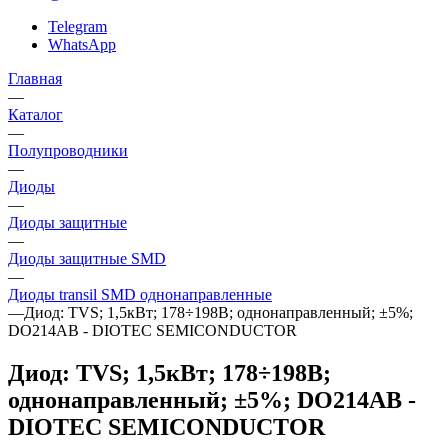
Telegram
WhatsApp
Главная
—
Каталог
—
Полупроводники
—
Диоды
—
Диоды защитные
—
Диоды защитные SMD
—
Диоды transil SMD однонаправленные
—
Диод: TVS; 1,5кВт; 178÷198В; однонаправленный; ±5%;
DO214AB - DIOTEC SEMICONDUCTOR
Диод: TVS; 1,5кВт; 178÷198В;
однонаправленный; ±5%; DO214AB -
DIOTEC SEMICONDUCTOR