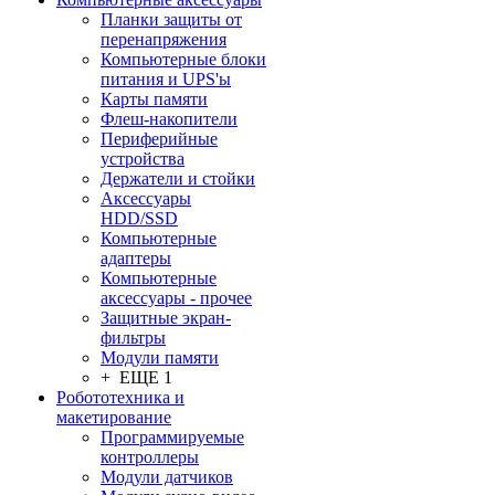
Планки защиты от
перенапряжения
Компьютерные блоки
питания и UPS'ы
Карты памяти
Флеш-накопители
Периферийные
устройства
Держатели и стойки
Аксессуары
HDD/SSD
Компьютерные
адаптеры
Компьютерные
аксессуары - прочее
Защитные экран-
фильтры
Модули памяти
+ ЕЩЕ 1
Робототехника и
макетирование
Программируемые
контроллеры
Модули датчиков