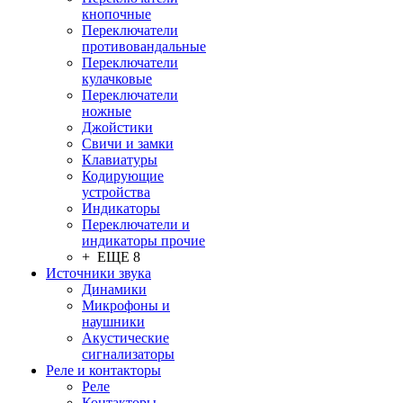
кнопочные
Переключатели
противовандальные
Переключатели
кулачковые
Переключатели
ножные
Джойстики
Свичи и замки
Клавиатуры
Кодирующие
устройства
Индикаторы
Переключатели и
индикаторы прочие
+ ЕЩЕ 8
Источники звука
Динамики
Микрофоны и
наушники
Акустические
сигнализаторы
Реле и контакторы
Реле
Контакторы