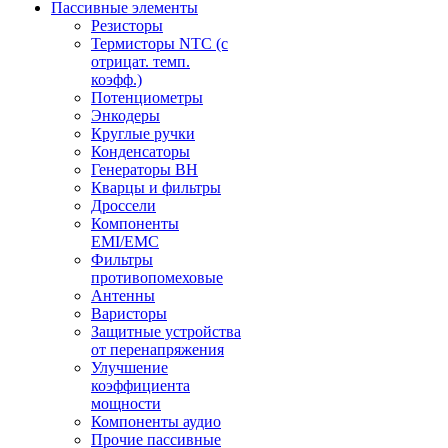
Пассивные элементы
Резисторы
Термисторы NTC (с
отрицат. темп.
коэфф.)
Потенциометры
Энкодеры
Круглые ручки
Конденсаторы
Генераторы ВН
Кварцы и фильтры
Дроссели
Компоненты
EMI/EMC
Фильтры
противопомеховые
Антенны
Варисторы
Защитные устройства
от перенапряжения
Улучшение
коэффициента
мощности
Компоненты аудио
Прочие пассивные