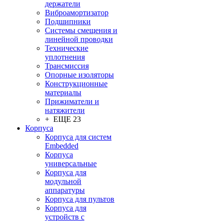
держатели
Виброамортизатор
Подшипники
Системы смещения и
линейной проводки
Технические
уплотнения
Трансмиссия
Опорные изоляторы
Конструкционные
материалы
Прижиматели и
натяжители
+ ЕЩЕ 23
Корпуса
Корпуса для систем
Embedded
Корпуса
универсальные
Корпуса для
модульной
аппаратуры
Корпуса для пультов
Корпуса для
устройств с