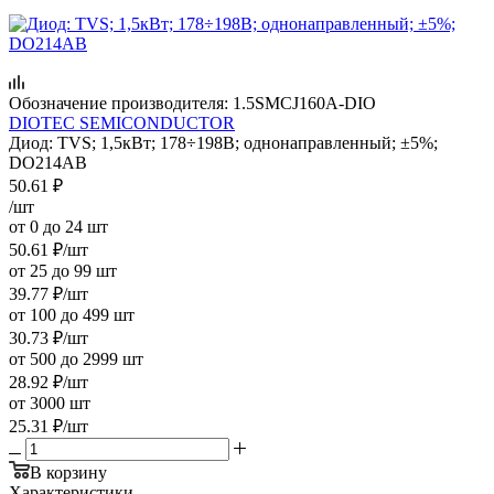
Обозначение производителя:
1.5SMCJ160A-DIO
DIOTEC SEMICONDUCTOR
Диод: TVS; 1,5кВт; 178÷198В; однонаправленный; ±5%;
DO214AB
50.61
₽
/шт
от 0 до 24 шт
50.61
₽
/шт
от 25 до 99 шт
39.77
₽
/шт
от 100 до 499 шт
30.73
₽
/шт
от 500 до 2999 шт
28.92
₽
/шт
от 3000 шт
25.31
₽
/шт
В корзину
Характеристики