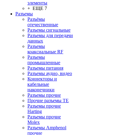
элементы
+ ЕЩЕ 7
Разъeмы
Разъёмы
отечественные
Разъeмы сигнальные
Разъeмы для передачи
данных
Разъeмы
коаксиальные RF
Разъeмы
промышленные
Разъeмы питания
Разъeмы аудио, видео
Коннекторы и
кабельные
наконечники
Разъeмы прочие
Прочие разъемы TE
Разъемы прочие
Harting
Разъемы прочие
Molex
Разъемы Amphenol
прочие