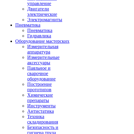
управление
Двигатели
электрические
Электромагниты
Пневматика
Пневматика
Гидравлика
Оборудование мастерских
Измерительная
аппаратура
Измерительные
аксессуары
Паяльное и
сварочное
оборудование
Построение
прототипов
Химические
препараты
Инструменты
Aнтистатика
Техника
складирования
Безопасность и
гигиена труда