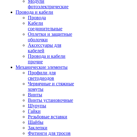
Модули
фотоэлектрические
Провода и кабели
Провода
Кабели
соединительные
Оплетки и защитные
оболочки
Аксессуары для
кабелей
Провода и кабели
прочие
Механические элементы
Профили для
светодиодов
Червячные и стяжные
хомуты
Винты
Винты установочные
Шурупы
Гайки
Резьбовые вставки
Шайбы
Заклепки
Фитинги для тросов