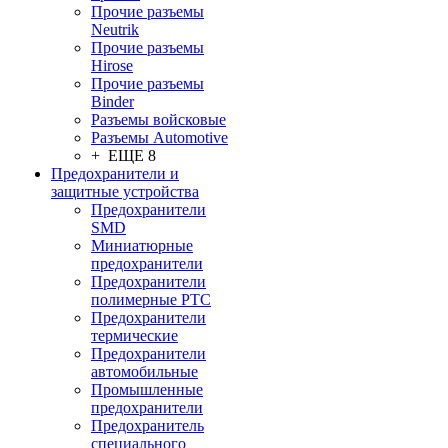
Прочие разъемы
Neutrik
Прочие разъемы
Hirose
Прочие разъемы
Binder
Разъемы войсковые
Разъeмы Automotive
+ ЕЩЕ 8
Предохранители и
защитные устройства
Предохранители
SMD
Миниатюрные
предохранители
Предохранители
полимерные PTC
Предохранители
термические
Предохранители
автомобильные
Промышленные
предохранители
Предохранитель
специального