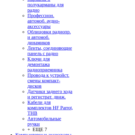
полукарманы для
радио
Профессион.
автомоб. аудио-
аксессуары
Облицовки радиопр.
и автомоб.
динамиков
Ленты, соединяющие
панель с радио
Ключи для
демонтажа
радиоприемника
Провода к устройст.
смены компакт-
дисков
Датчики заднего хода
и регистрат. движ.
Кабели для
комплектов HF Parrot,
THB
Автомобильные
ручки
+ ЕЩЕ 7
Компьютерные аксессуары