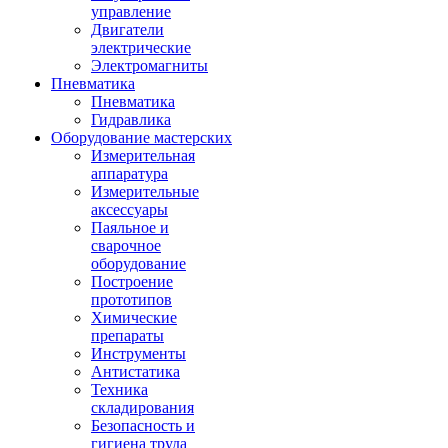
управление
Двигатели
электрические
Электромагниты
Пневматика
Пневматика
Гидравлика
Оборудование мастерских
Измерительная
аппаратура
Измерительные
аксессуары
Паяльное и
сварочное
оборудование
Построение
прототипов
Химические
препараты
Инструменты
Aнтистатика
Техника
складирования
Безопасность и
гигиена труда