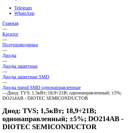
Telegram
WhatsApp
Главная
—
Каталог
—
Полупроводники
—
Диоды
—
Диоды защитные
—
Диоды защитные SMD
—
Диоды transil SMD однонаправленные
—
Диод: TVS; 1,5кВт; 18,9÷21В; однонаправленный; ±5%;
DO214AB - DIOTEC SEMICONDUCTOR
Диод: TVS; 1,5кВт; 18,9÷21В;
однонаправленный; ±5%; DO214AB -
DIOTEC SEMICONDUCTOR