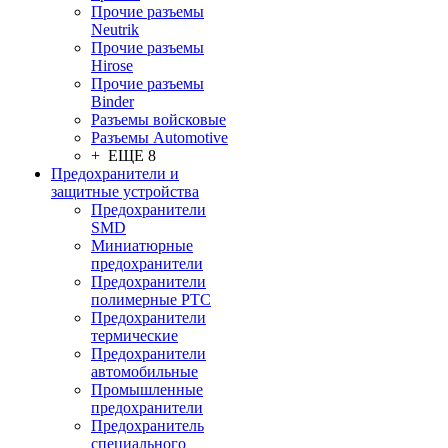
Прочие разъемы
Neutrik
Прочие разъемы
Hirose
Прочие разъемы
Binder
Разъемы войсковые
Разъeмы Automotive
+ ЕЩЕ 8
Предохранители и
защитные устройства
Предохранители
SMD
Миниатюрные
предохранители
Предохранители
полимерные PTC
Предохранители
термические
Предохранители
автомобильные
Промышленные
предохранители
Предохранитель
специального