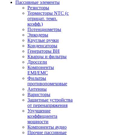
Пассивные элементы
Резисторы
Термисторы NTC (с
отрицат. темп.
коэфф.)
Потенциометры
Энкодеры
Круглые ручки
Конденсаторы
Генераторы ВН
Кварцы и фильтры
Дроссели
Компоненты
EMI/EMC
Фильтры
противопомеховые
Антенны
Варисторы
Защитные устройства
от перенапряжения
Улучшение
коэффициента
мощности
Компоненты аудио
Прочие пассивные