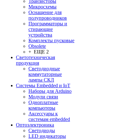
Транзисторы
Микросхемы
Оснащение для
полупроводников
Программаторы и
стирающие
устройства
Комплекты пусковые
Obsolete
+ ЕЩЕ 2
Светотехническая
продукция
Светодиодные
коммутаторные
лампы СКЛ
Системы Embedded и IoT
Наборы для Arduino
Модули связи
Одноплатные
компьютеры
Аксессуары к
системам embedded
Oптоэлектроника
Светодиоды
LED индикаторы