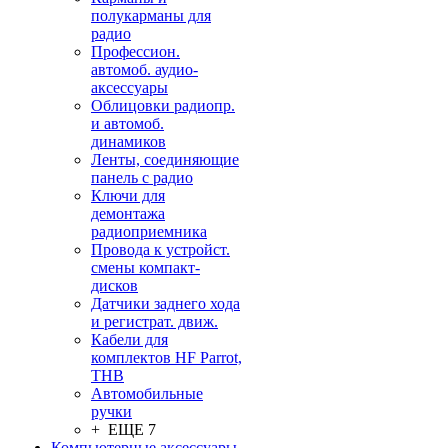
полукарманы для
радио
Профессион.
автомоб. аудио-
аксессуары
Облицовки радиопр.
и автомоб.
динамиков
Ленты, соединяющие
панель с радио
Ключи для
демонтажа
радиоприемника
Провода к устройст.
смены компакт-
дисков
Датчики заднего хода
и регистрат. движ.
Кабели для
комплектов HF Parrot,
THB
Автомобильные
ручки
+ ЕЩЕ 7
Компьютерные аксессуары