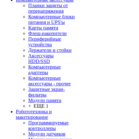
Планки защиты от
перенапряжения
Компьютерные блоки
питания и UPS'ы
Карты памяти
Флеш-накопители
Периферийные
устройства
Держатели и стойки
Аксессуары
HDD/SSD
Компьютерные
адаптеры
Компьютерные
аксессуары - прочее
Защитные экран-
фильтры
Модули памяти
+ ЕЩЕ 1
Робототехника и
макетирование
Программируемые
контроллеры
Модули датчиков