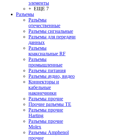
элементы
+ ЕЩЕ 7
Разъeмы
Разъёмы
отечественные
Разъeмы сигнальные
Разъeмы для передачи
данных
Разъeмы
коаксиальные RF
Разъeмы
промышленные
Разъeмы питания
Разъeмы аудио, видео
Коннекторы и
кабельные
наконечники
Разъeмы прочие
Прочие разъемы TE
Разъемы прочие
Harting
Разъемы прочие
Molex
Разъемы Amphenol
прочие