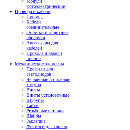
Модули
фотоэлектрические
Провода и кабели
Провода
Кабели
соединительные
Оплетки и защитные
оболочки
Аксессуары для
кабелей
Провода и кабели
прочие
Механические элементы
Профили для
светодиодов
Червячные и стяжные
хомуты
Винты
Винты установочные
Шурупы
Гайки
Резьбовые вставки
Шайбы
Заклепки
Фитинги для тросов