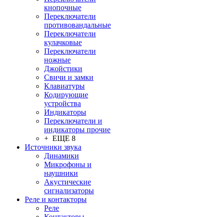
кнопочные
Переключатели
противовандальные
Переключатели
кулачковые
Переключатели
ножные
Джойстики
Свичи и замки
Клавиатуры
Кодирующие
устройства
Индикаторы
Переключатели и
индикаторы прочие
+ ЕЩЕ 8
Источники звука
Динамики
Микрофоны и
наушники
Акустические
сигнализаторы
Реле и контакторы
Реле
Контакторы