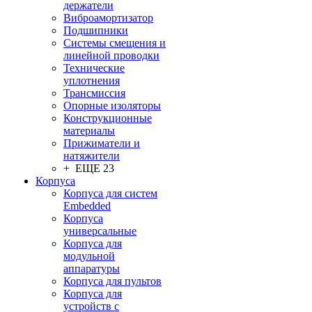
держатели
Виброамортизатор
Подшипники
Системы смещения и
линейной проводки
Технические
уплотнения
Трансмиссия
Опорные изоляторы
Конструкционные
материалы
Прижиматели и
натяжители
+ ЕЩЕ 23
Корпуса
Корпуса для систем
Embedded
Корпуса
универсальные
Корпуса для
модульной
аппаратуры
Корпуса для пультов
Корпуса для
устройств с