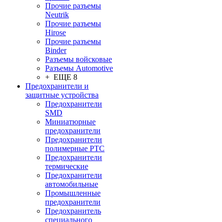
Прочие разъемы
Neutrik
Прочие разъемы
Hirose
Прочие разъемы
Binder
Разъемы войсковые
Разъeмы Automotive
+ ЕЩЕ 8
Предохранители и
защитные устройства
Предохранители
SMD
Миниатюрные
предохранители
Предохранители
полимерные PTC
Предохранители
термические
Предохранители
автомобильные
Промышленные
предохранители
Предохранитель
специального