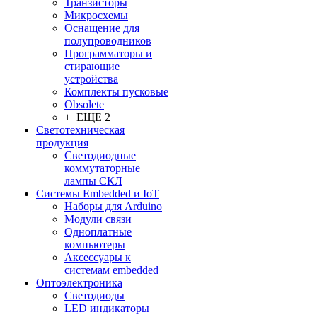
Транзисторы
Микросхемы
Оснащение для
полупроводников
Программаторы и
стирающие
устройства
Комплекты пусковые
Obsolete
+ ЕЩЕ 2
Светотехническая
продукция
Светодиодные
коммутаторные
лампы СКЛ
Системы Embedded и IoT
Наборы для Arduino
Модули связи
Одноплатные
компьютеры
Аксессуары к
системам embedded
Oптоэлектроника
Светодиоды
LED индикаторы