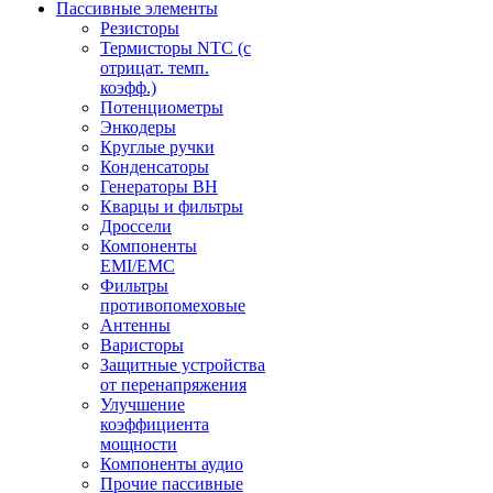
Пассивные элементы
Резисторы
Термисторы NTC (с
отрицат. темп.
коэфф.)
Потенциометры
Энкодеры
Круглые ручки
Конденсаторы
Генераторы ВН
Кварцы и фильтры
Дроссели
Компоненты
EMI/EMC
Фильтры
противопомеховые
Антенны
Варисторы
Защитные устройства
от перенапряжения
Улучшение
коэффициента
мощности
Компоненты аудио
Прочие пассивные