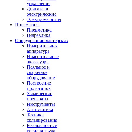
управление
Двигатели
электрические
Электромагниты
Пневматика
Пневматика
Гидравлика
Оборудование мастерских
Измерительная
аппаратура
Измерительные
аксессуары
Паяльное и
сварочное
оборудование
Построение
прототипов
Химические
препараты
Инструменты
Aнтистатика
Техника
складирования
Безопасность и
гигиена труда