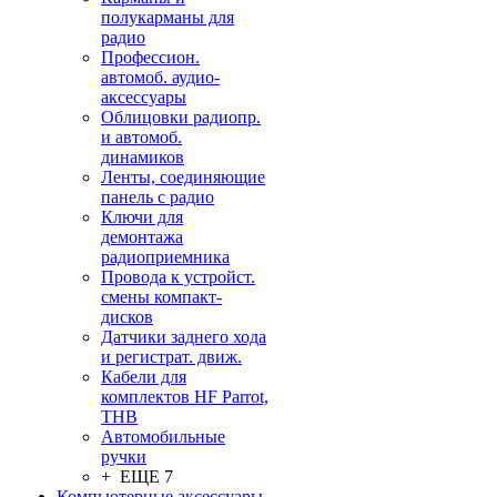
полукарманы для
радио
Профессион.
автомоб. аудио-
аксессуары
Облицовки радиопр.
и автомоб.
динамиков
Ленты, соединяющие
панель с радио
Ключи для
демонтажа
радиоприемника
Провода к устройст.
смены компакт-
дисков
Датчики заднего хода
и регистрат. движ.
Кабели для
комплектов HF Parrot,
THB
Автомобильные
ручки
+ ЕЩЕ 7
Компьютерные аксессуары