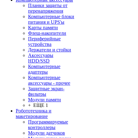
Планки защиты от
перенапряжения
Компьютерные блоки
питания и UPS'ы
Карты памяти
Флеш-накопители
Периферийные
устройства
Держатели и стойки
Аксессуары
HDD/SSD
Компьютерные
адаптеры
Компьютерные
аксессуары - прочее
Защитные экран-
фильтры
Модули памяти
+ ЕЩЕ 1
Робототехника и
макетирование
Программируемые
контроллеры
Модули датчиков