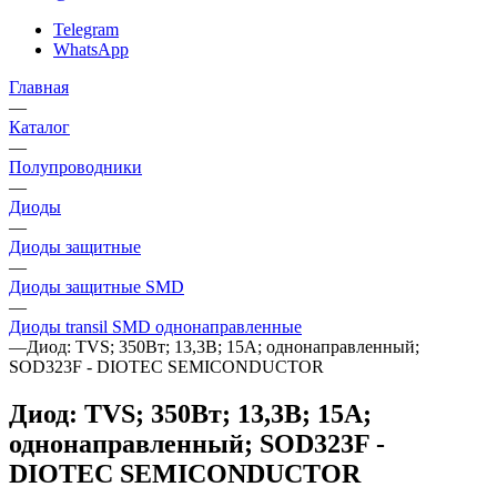
Telegram
WhatsApp
Главная
—
Каталог
—
Полупроводники
—
Диоды
—
Диоды защитные
—
Диоды защитные SMD
—
Диоды transil SMD однонаправленные
—
Диод: TVS; 350Вт; 13,3В; 15А; однонаправленный;
SOD323F - DIOTEC SEMICONDUCTOR
Диод: TVS; 350Вт; 13,3В; 15А;
однонаправленный; SOD323F -
DIOTEC SEMICONDUCTOR