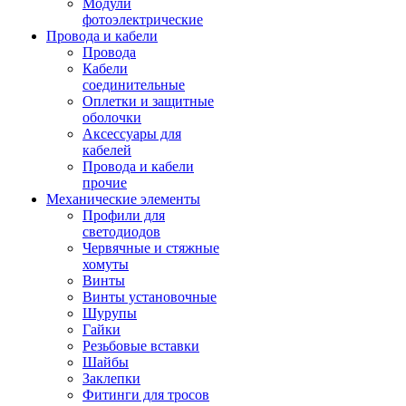
Модули
фотоэлектрические
Провода и кабели
Провода
Кабели
соединительные
Оплетки и защитные
оболочки
Аксессуары для
кабелей
Провода и кабели
прочие
Механические элементы
Профили для
светодиодов
Червячные и стяжные
хомуты
Винты
Винты установочные
Шурупы
Гайки
Резьбовые вставки
Шайбы
Заклепки
Фитинги для тросов