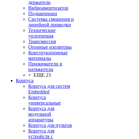
держатели
Виброамортизатор
Подшипники
Системы смещения и
линейной проводки
Технические
уплотнения
Трансмиссия
Опорные изоляторы
Конструкционные
материалы
Прижиматели и
натяжители
+ ЕЩЕ 23
Корпуса
Корпуса для систем
Embedded
Корпуса
универсальные
Корпуса для
модульной
аппаратуры
Корпуса для пультов
Корпуса для
устройств с