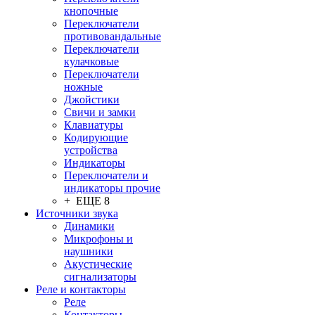
кнопочные
Переключатели
противовандальные
Переключатели
кулачковые
Переключатели
ножные
Джойстики
Свичи и замки
Клавиатуры
Кодирующие
устройства
Индикаторы
Переключатели и
индикаторы прочие
+ ЕЩЕ 8
Источники звука
Динамики
Микрофоны и
наушники
Акустические
сигнализаторы
Реле и контакторы
Реле
Контакторы