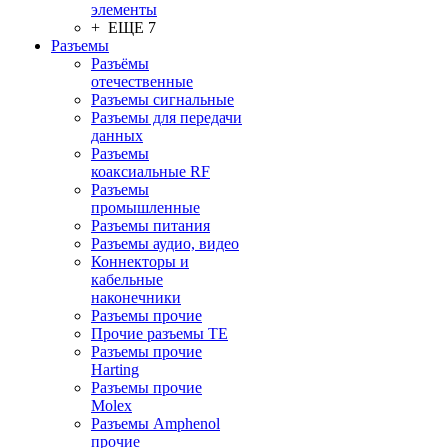
элементы
+ ЕЩЕ 7
Разъeмы
Разъёмы
отечественные
Разъeмы сигнальные
Разъeмы для передачи
данных
Разъeмы
коаксиальные RF
Разъeмы
промышленные
Разъeмы питания
Разъeмы аудио, видео
Коннекторы и
кабельные
наконечники
Разъeмы прочие
Прочие разъемы TE
Разъемы прочие
Harting
Разъемы прочие
Molex
Разъемы Amphenol
прочие