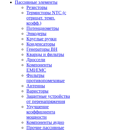
Пассивные элементы
Резисторы
Термисторы NTC (с
отрицат. темп.
коэфф.)
Потенциометры
Энкодеры
Круглые ручки
Конденсаторы
Генераторы ВН
Кварцы и фильтры
Дроссели
Компоненты
EMI/EMC
Фильтры
противопомеховые
Антенны
Варисторы
Защитные устройства
от перенапряжения
Улучшение
коэффициента
мощности
Компоненты аудио
Прочие пассивные