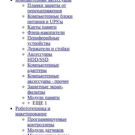
Планки защиты от
перенапряжения
Компьютерные блоки
питания и UPS'ы
Карты памяти
Флеш-накопители
Периферийные
устройства
Держатели и стойки
Аксессуары
HDD/SSD
Компьютерные
адаптеры
Компьютерные
аксессуары - прочее
Защитные экран-
фильтры
Модули памяти
+ ЕЩЕ 1
Робототехника и
макетирование
Программируемые
контроллеры
Модули датчиков