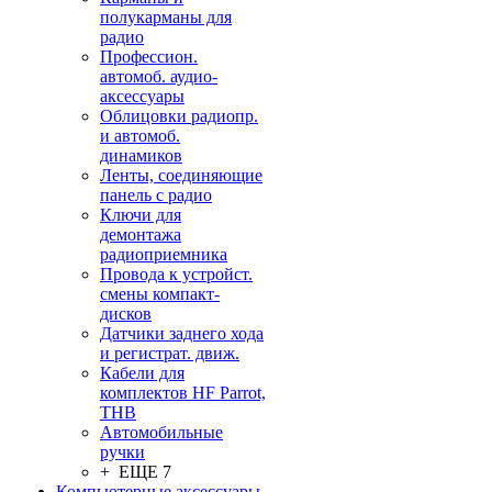
полукарманы для
радио
Профессион.
автомоб. аудио-
аксессуары
Облицовки радиопр.
и автомоб.
динамиков
Ленты, соединяющие
панель с радио
Ключи для
демонтажа
радиоприемника
Провода к устройст.
смены компакт-
дисков
Датчики заднего хода
и регистрат. движ.
Кабели для
комплектов HF Parrot,
THB
Автомобильные
ручки
+ ЕЩЕ 7
Компьютерные аксессуары