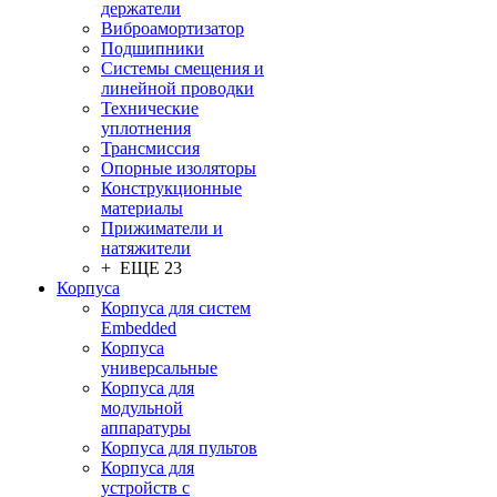
держатели
Виброамортизатор
Подшипники
Системы смещения и
линейной проводки
Технические
уплотнения
Трансмиссия
Опорные изоляторы
Конструкционные
материалы
Прижиматели и
натяжители
+ ЕЩЕ 23
Корпуса
Корпуса для систем
Embedded
Корпуса
универсальные
Корпуса для
модульной
аппаратуры
Корпуса для пультов
Корпуса для
устройств с