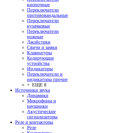
кнопочные
Переключатели
противовандальные
Переключатели
кулачковые
Переключатели
ножные
Джойстики
Свичи и замки
Клавиатуры
Кодирующие
устройства
Индикаторы
Переключатели и
индикаторы прочие
+ ЕЩЕ 8
Источники звука
Динамики
Микрофоны и
наушники
Акустические
сигнализаторы
Реле и контакторы
Реле
Контакторы