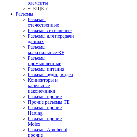
элементы
+ ЕЩЕ 7
Разъeмы
Разъёмы
отечественные
Разъeмы сигнальные
Разъeмы для передачи
данных
Разъeмы
коаксиальные RF
Разъeмы
промышленные
Разъeмы питания
Разъeмы аудио, видео
Коннекторы и
кабельные
наконечники
Разъeмы прочие
Прочие разъемы TE
Разъемы прочие
Harting
Разъемы прочие
Molex
Разъемы Amphenol
прочие