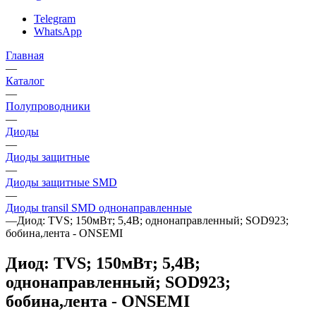
Telegram
WhatsApp
Главная
—
Каталог
—
Полупроводники
—
Диоды
—
Диоды защитные
—
Диоды защитные SMD
—
Диоды transil SMD однонаправленные
—
Диод: TVS; 150мВт; 5,4В; однонаправленный; SOD923;
бобина,лента - ONSEMI
Диод: TVS; 150мВт; 5,4В;
однонаправленный; SOD923;
бобина,лента - ONSEMI