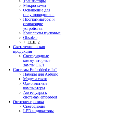
Транзисторы
Микросхемы
Оснащение для
полупроводников
Программаторы и
стирающие
устройства
Комплекты пусковые
Obsolete
+ ЕЩЕ 2
Светотехническая
продукция
Светодиодные
коммутаторные
лампы СКЛ
Системы Embedded и IoT
Наборы для Arduino
Модули связи
Одноплатные
компьютеры
Аксессуары к
системам embedded
Oптоэлектроника
Светодиоды
LED индикаторы