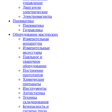
управление
Двигатели
электрические
Электромагниты
Пневматика
Пневматика
Гидравлика
Оборудование мастерских
Измерительная
аппаратура
Измерительные
аксессуары
Паяльное и
сварочное
оборудование
Построение
прототипов
Химические
препараты
Инструменты
Aнтистатика
Техника
складирования
Безопасность и
гигиена труда