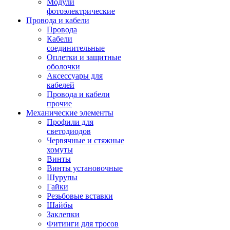
Модули
фотоэлектрические
Провода и кабели
Провода
Кабели
соединительные
Оплетки и защитные
оболочки
Аксессуары для
кабелей
Провода и кабели
прочие
Механические элементы
Профили для
светодиодов
Червячные и стяжные
хомуты
Винты
Винты установочные
Шурупы
Гайки
Резьбовые вставки
Шайбы
Заклепки
Фитинги для тросов