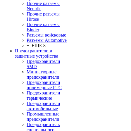
Прочие разъемы
Neutrik
Прочие разъемы
Hirose
Прочие разъемы
Binder
Разъемы войсковые
Разъeмы Automotive
+ ЕЩЕ 8
Предохранители и
защитные устройства
Предохранители
SMD
Миниатюрные
предохранители
Предохранители
полимерные PTC
Предохранители
термические
Предохранители
автомобильные
Промышленные
предохранители
Предохранитель
специального