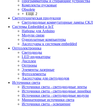
Программаторы и стирающие устройства
Комплекты пусковые
Obsolete
+ ЕЩЕ 2
Светотехническая продукция
Светодиодные коммутаторные лампы СКЛ
Системы Embedded и IoT
Наборы для Arduino
Модули связи
Одноплатные компьютеры
Аксессуары к системам embedded
Oптоэлектроника
Светодиоды
LED индикаторы
Дисплеи
Оптроны
Элементы лазерные
Фотоэлементы
Аксессуары для светодиодов
Источники света
Источники света - светодиодные ленты
Источники света - светодиодные линейки
Источники света - светодиодные модули
Миниатюрные источники света
Источники света - освещение