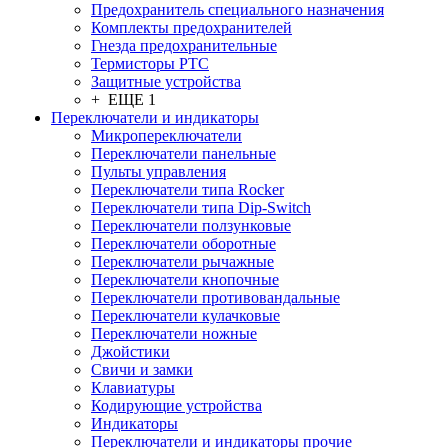
Предохранитель специального назначения
Комплекты предохранителей
Гнезда предохранительные
Термисторы PTC
Защитные устройства
+ ЕЩЕ 1
Переключатели и индикаторы
Микропереключатели
Переключатели панельные
Пульты управления
Переключатели типа Rocker
Переключатели типа Dip-Switch
Переключатели ползунковые
Переключатели оборотные
Переключатели рычажные
Переключатели кнопочные
Переключатели противовандальные
Переключатели кулачковые
Переключатели ножные
Джойстики
Свичи и замки
Клавиатуры
Кодирующие устройства
Индикаторы
Переключатели и индикаторы прочие