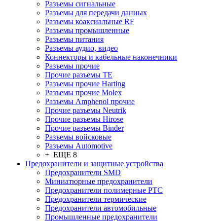
Разъeмы сигнальные
Разъeмы для передачи данных
Разъeмы коаксиальные RF
Разъeмы промышленные
Разъeмы питания
Разъeмы аудио, видео
Коннекторы и кабельные наконечники
Разъeмы прочие
Прочие разъемы TE
Разъемы прочие Harting
Разъемы прочие Molex
Разъемы Amphenol прочие
Прочие разъемы Neutrik
Прочие разъемы Hirose
Прочие разъемы Binder
Разъемы войсковые
Разъeмы Automotive
+ ЕЩЕ 8
Предохранители и защитные устройства
Предохранители SMD
Миниатюрные предохранители
Предохранители полимерные PTC
Предохранители термические
Предохранители автомобильные
Промышленные предохранители