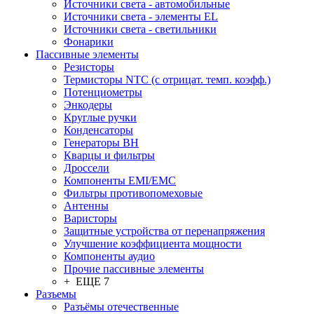
Источники света - автомобильные
Источники света - элементы EL
Источники света - светильники
Фонарики
Пассивные элементы
Резисторы
Термисторы NTC (с отрицат. темп. коэфф.)
Потенциометры
Энкодеры
Круглые ручки
Конденсаторы
Генераторы ВН
Кварцы и фильтры
Дроссели
Компоненты EMI/EMC
Фильтры противопомеховые
Антенны
Варисторы
Защитные устройства от перенапряжения
Улучшение коэффициента мощности
Компоненты аудио
Прочие пассивные элементы
+ ЕЩЕ 7
Разъeмы
Разъёмы отечественные