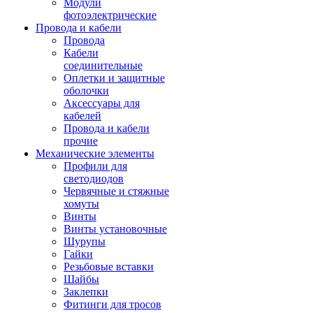
Модули
фотоэлектрические
Провода и кабели
Провода
Кабели
соединительные
Оплетки и защитные
оболочки
Аксессуары для
кабелей
Провода и кабели
прочие
Механические элементы
Профили для
светодиодов
Червячные и стяжные
хомуты
Винты
Винты установочные
Шурупы
Гайки
Резьбовые вставки
Шайбы
Заклепки
Фитинги для тросов