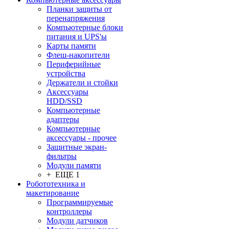
Планки защиты от
перенапряжения
Компьютерные блоки
питания и UPS'ы
Карты памяти
Флеш-накопители
Периферийные
устройства
Держатели и стойки
Аксессуары
HDD/SSD
Компьютерные
адаптеры
Компьютерные
аксессуары - прочее
Защитные экран-
фильтры
Модули памяти
+ ЕЩЕ 1
Робототехника и
макетирование
Программируемые
контроллеры
Модули датчиков