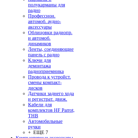
полукарманы для
радио
Профессион.
автомоб. аудио-
аксессуары
Облицовки радиопр.
и автомоб.
динамиков
Ленты, соединяющие
панель с радио
Ключи для
демонтажа
радиоприемника
Провода к устройст.
смены компакт-
дисков
Датчики заднего хода
и регистрат. движ.
Кабели для
комплектов HF Parrot,
THB
Автомобильные
ручки
+ ЕЩЕ 7
Компьютерные аксессуары