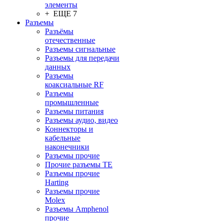
элементы
+ ЕЩЕ 7
Разъeмы
Разъёмы
отечественные
Разъeмы сигнальные
Разъeмы для передачи
данных
Разъeмы
коаксиальные RF
Разъeмы
промышленные
Разъeмы питания
Разъeмы аудио, видео
Коннекторы и
кабельные
наконечники
Разъeмы прочие
Прочие разъемы TE
Разъемы прочие
Harting
Разъемы прочие
Molex
Разъемы Amphenol
прочие