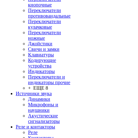
кнопочные
Переключатели
противовандальные
Переключатели
кулачковые
Переключатели
ножные
Джойстики
Свичи и замки
Клавиатуры
Кодирующие
устройства
Индикаторы
Переключатели и
индикаторы прочие
+ ЕЩЕ 8
Источники звука
Динамики
Микрофоны и
наушники
Акустические
сигнализаторы
Реле и контакторы
Реле
Контакторы