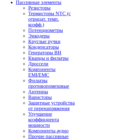
Пассивные элементы
Резисторы
Термисторы NTC (с
отрицат. темп.
коэфф.)
Потенциометры
Энкодеры
Круглые ручки
Конденсаторы
Генераторы ВН
Кварцы и фильтры
Дроссели
Компоненты
EMI/EMC
Фильтры
противопомеховые
Антенны
Варисторы
Защитные устройства
от перенапряжения
Улучшение
коэффициента
мощности
Компоненты аудио
Прочие пассивные