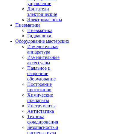
управление
Двигатели
электрические
Электромагниты
Пневматика
Пневматика
Гидравлика
Оборудование мастерских
Измерительная
аппаратура
Измерительные
аксессуары
Паяльное и
сварочное
оборудование
Построение
прототипов
Химические
препараты
Инструменты
Aнтистатика
Техника
складирования
Безопасность и
гигиена труда