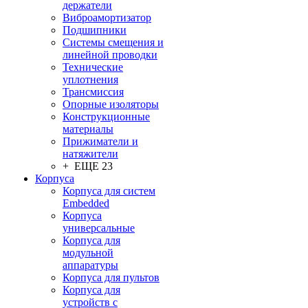
держатели
Виброамортизатор
Подшипники
Системы смещения и
линейной проводки
Технические
уплотнения
Трансмиссия
Опорные изоляторы
Конструкционные
материалы
Прижиматели и
натяжители
+ ЕЩЕ 23
Корпуса
Корпуса для систем
Embedded
Корпуса
универсальные
Корпуса для
модульной
аппаратуры
Корпуса для пультов
Корпуса для
устройств с