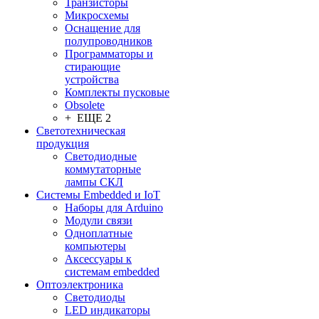
Транзисторы
Микросхемы
Оснащение для
полупроводников
Программаторы и
стирающие
устройства
Комплекты пусковые
Obsolete
+ ЕЩЕ 2
Светотехническая
продукция
Светодиодные
коммутаторные
лампы СКЛ
Системы Embedded и IoT
Наборы для Arduino
Модули связи
Одноплатные
компьютеры
Аксессуары к
системам embedded
Oптоэлектроника
Светодиоды
LED индикаторы