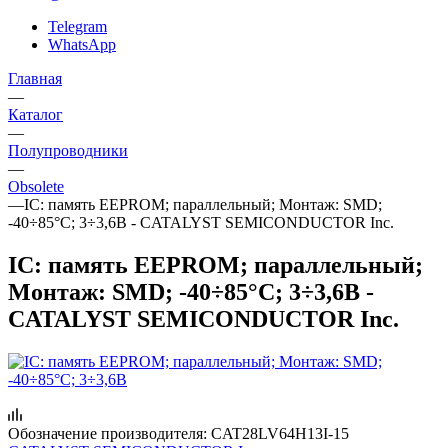
Telegram
WhatsApp
Главная
—
Каталог
—
Полупроводники
—
Obsolete
—
IC: память EEPROM; параллельный; Монтаж: SMD;
-40÷85°C; 3÷3,6В - CATALYST SEMICONDUCTOR Inc.
IC: память EEPROM; параллельный;
Монтаж: SMD; -40÷85°C; 3÷3,6В -
CATALYST SEMICONDUCTOR Inc.
Обозначение производителя:
CAT28LV64H13I-15