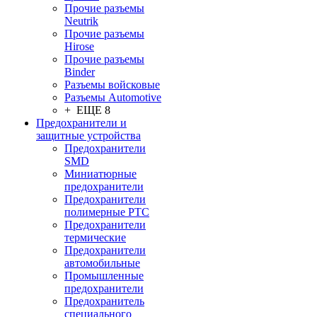
Прочие разъемы
Neutrik
Прочие разъемы
Hirose
Прочие разъемы
Binder
Разъемы войсковые
Разъeмы Automotive
+ ЕЩЕ 8
Предохранители и
защитные устройства
Предохранители
SMD
Миниатюрные
предохранители
Предохранители
полимерные PTC
Предохранители
термические
Предохранители
автомобильные
Промышленные
предохранители
Предохранитель
специального