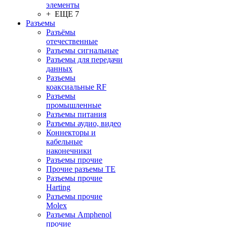
элементы
+ ЕЩЕ 7
Разъeмы
Разъёмы
отечественные
Разъeмы сигнальные
Разъeмы для передачи
данных
Разъeмы
коаксиальные RF
Разъeмы
промышленные
Разъeмы питания
Разъeмы аудио, видео
Коннекторы и
кабельные
наконечники
Разъeмы прочие
Прочие разъемы TE
Разъемы прочие
Harting
Разъемы прочие
Molex
Разъемы Amphenol
прочие