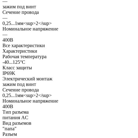
—
зажим под винт
Сечение провода
—
0,25...1мм<sup>2</sup>
Номинальное напряжение
—
400В
Все характеристики
Характеристики
Рабочая температура
-40...125°C
Класс защиты
IP69K
Электрический монтаж
зажим под винт
Сечение провода
0,25...1мм<sup>2</sup>
Номинальное напряжение
400В
Тип разъема
питания AC
Вид разъемов
"папа"
Разъем