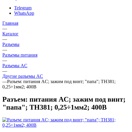
Telegram
WhatsApp
Главная
—
Каталог
—
Разъeмы
—
Разъeмы питания
—
Разъeмы AC
—
Другие разъемы AC
—
Разъем: питания AC; зажим под винт; "папа"; TH381;
0,25÷1мм2; 400В
Разъем: питания AC; зажим под винт;
"папа"; TH381; 0,25÷1мм2; 400В