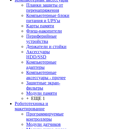
Планки защиты от
перенапряжения
Компьютерные блоки
питания и UPS'ы
Карты памяти
Флеш-накопители
Периферийные
устройства
Держатели и стойки
Аксессуары
HDD/SSD
Компьютерные
адаптеры
Компьютерные
аксессуары - прочее
Защитные экран-
фильтры
Модули памяти
+ ЕЩЕ 1
Робототехника и
макетирование
Программируемые
контроллеры
Модули датчиков