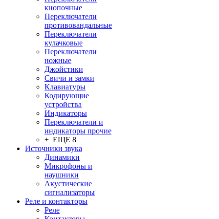
кнопочные
Переключатели
противовандальные
Переключатели
кулачковые
Переключатели
ножные
Джойстики
Свичи и замки
Клавиатуры
Кодирующие
устройства
Индикаторы
Переключатели и
индикаторы прочие
+ ЕЩЕ 8
Источники звука
Динамики
Микрофоны и
наушники
Акустические
сигнализаторы
Реле и контакторы
Реле
Контакторы