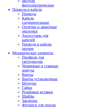
Модули
фотоэлектрические
Провода и кабели
Провода
Кабели
соединительные
Оплетки и защитные
оболочки
Аксессуары для
кабелей
Провода и кабели
прочие
Механические элементы
Профили для
светодиодов
Червячные и стяжные
хомуты
Винты
Винты установочные
Шурупы
Гайки
Резьбовые вставки
Шайбы
Заклепки
Фитинги для тросов