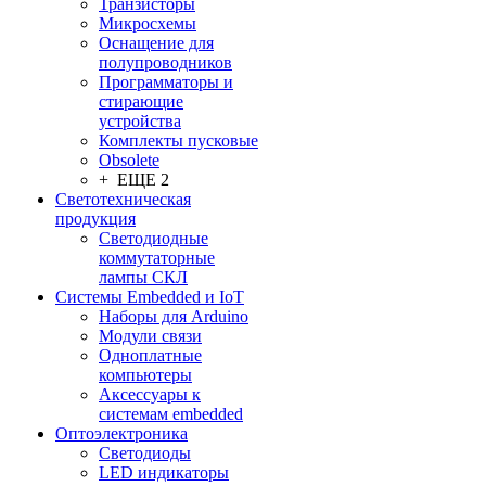
Транзисторы
Микросхемы
Оснащение для
полупроводников
Программаторы и
стирающие
устройства
Комплекты пусковые
Obsolete
+ ЕЩЕ 2
Светотехническая
продукция
Светодиодные
коммутаторные
лампы СКЛ
Системы Embedded и IoT
Наборы для Arduino
Модули связи
Одноплатные
компьютеры
Аксессуары к
системам embedded
Oптоэлектроника
Светодиоды
LED индикаторы