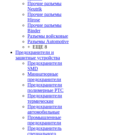
Прочие разъемы
Neutrik
Прочие разъемы
Hirose
Прочие разъемы
Binder
Разъемы войсковые
Разъeмы Automotive
+ ЕЩЕ 8
Предохранители и
защитные устройства
Предохранители
SMD
Миниатюрные
предохранители
Предохранители
полимерные PTC
Предохранители
термические
Предохранители
автомобильные
Промышленные
предохранители
Предохранитель
специального