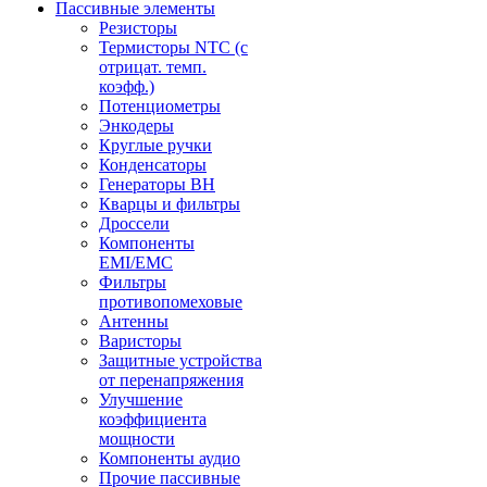
Пассивные элементы
Резисторы
Термисторы NTC (с
отрицат. темп.
коэфф.)
Потенциометры
Энкодеры
Круглые ручки
Конденсаторы
Генераторы ВН
Кварцы и фильтры
Дроссели
Компоненты
EMI/EMC
Фильтры
противопомеховые
Антенны
Варисторы
Защитные устройства
от перенапряжения
Улучшение
коэффициента
мощности
Компоненты аудио
Прочие пассивные