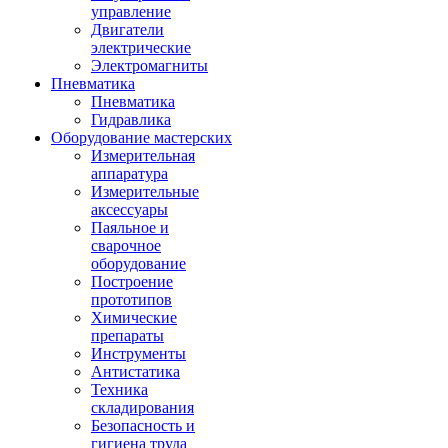
управление
Двигатели
электрические
Электромагниты
Пневматика
Пневматика
Гидравлика
Оборудование мастерских
Измерительная
аппаратура
Измерительные
аксессуары
Паяльное и
сварочное
оборудование
Построение
прототипов
Химические
препараты
Инструменты
Aнтистатика
Техника
складирования
Безопасность и
гигиена труда