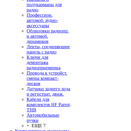
полукарманы для
радио
Профессион.
автомоб. аудио-
аксессуары
Облицовки радиопр.
и автомоб.
динамиков
Ленты, соединяющие
панель с радио
Ключи для
демонтажа
радиоприемника
Провода к устройст.
смены компакт-
дисков
Датчики заднего хода
и регистрат. движ.
Кабели для
комплектов HF Parrot,
THB
Автомобильные
ручки
+ ЕЩЕ 7
Компьютерные аксессуары