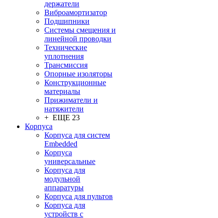
держатели
Виброамортизатор
Подшипники
Системы смещения и
линейной проводки
Технические
уплотнения
Трансмиссия
Опорные изоляторы
Конструкционные
материалы
Прижиматели и
натяжители
+ ЕЩЕ 23
Корпуса
Корпуса для систем
Embedded
Корпуса
универсальные
Корпуса для
модульной
аппаратуры
Корпуса для пультов
Корпуса для
устройств с