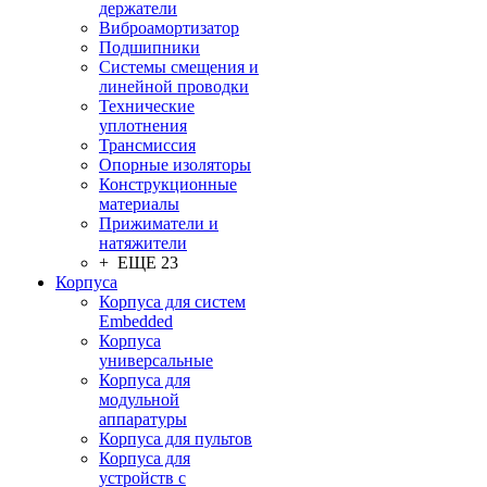
держатели
Виброамортизатор
Подшипники
Системы смещения и
линейной проводки
Технические
уплотнения
Трансмиссия
Опорные изоляторы
Конструкционные
материалы
Прижиматели и
натяжители
+ ЕЩЕ 23
Корпуса
Корпуса для систем
Embedded
Корпуса
универсальные
Корпуса для
модульной
аппаратуры
Корпуса для пультов
Корпуса для
устройств с