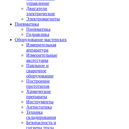
управление
Двигатели
электрические
Электромагниты
Пневматика
Пневматика
Гидравлика
Оборудование мастерских
Измерительная
аппаратура
Измерительные
аксессуары
Паяльное и
сварочное
оборудование
Построение
прототипов
Химические
препараты
Инструменты
Aнтистатика
Техника
складирования
Безопасность и
гигиена труда