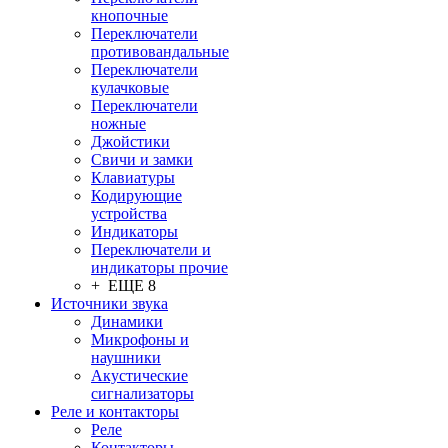
кнопочные
Переключатели
противовандальные
Переключатели
кулачковые
Переключатели
ножные
Джойстики
Свичи и замки
Клавиатуры
Кодирующие
устройства
Индикаторы
Переключатели и
индикаторы прочие
+ ЕЩЕ 8
Источники звука
Динамики
Микрофоны и
наушники
Акустические
сигнализаторы
Реле и контакторы
Реле
Контакторы