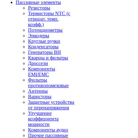
Пассивные элементы
Резисторы
Термисторы NTC (с
отрицат. темп.
коэфф.)
Потенциометры
Энкодеры
Круглые ручки
Конденсаторы
Генераторы ВН
Кварцы и фильтры
Дроссели
Компоненты
EMI/EMC
Фильтры
противопомеховые
Антенны
Варисторы
Защитные устройства
от перенапряжения
Улучшение
коэффициента
мощности
Компоненты аудио
Прочие пассивные