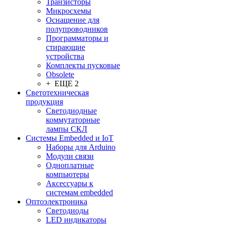
Транзисторы
Микросхемы
Оснащение для
полупроводников
Программаторы и
стирающие
устройства
Комплекты пусковые
Obsolete
+ ЕЩЕ 2
Светотехническая
продукция
Светодиодные
коммутаторные
лампы СКЛ
Системы Embedded и IoT
Наборы для Arduino
Модули связи
Одноплатные
компьютеры
Аксессуары к
системам embedded
Oптоэлектроника
Светодиоды
LED индикаторы