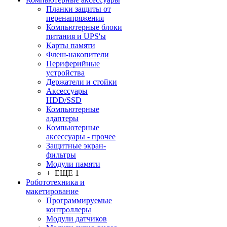
Планки защиты от
перенапряжения
Компьютерные блоки
питания и UPS'ы
Карты памяти
Флеш-накопители
Периферийные
устройства
Держатели и стойки
Аксессуары
HDD/SSD
Компьютерные
адаптеры
Компьютерные
аксессуары - прочее
Защитные экран-
фильтры
Модули памяти
+ ЕЩЕ 1
Робототехника и
макетирование
Программируемые
контроллеры
Модули датчиков