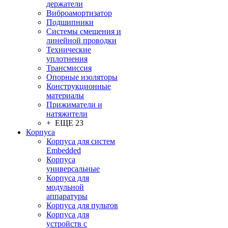
держатели
Виброамортизатор
Подшипники
Системы смещения и
линейной проводки
Технические
уплотнения
Трансмиссия
Опорные изоляторы
Конструкционные
материалы
Прижиматели и
натяжители
+ ЕЩЕ 23
Корпуса
Корпуса для систем
Embedded
Корпуса
универсальные
Корпуса для
модульной
аппаратуры
Корпуса для пультов
Корпуса для
устройств с