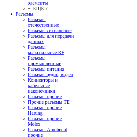
элементы
+ ЕЩЕ 7
Разъeмы
Разъёмы
отечественные
Разъeмы сигнальные
Разъeмы для передачи
данных
Разъeмы
коаксиальные RF
Разъeмы
промышленные
Разъeмы питания
Разъeмы аудио, видео
Коннекторы и
кабельные
наконечники
Разъeмы прочие
Прочие разъемы TE
Разъемы прочие
Harting
Разъемы прочие
Molex
Разъемы Amphenol
прочие