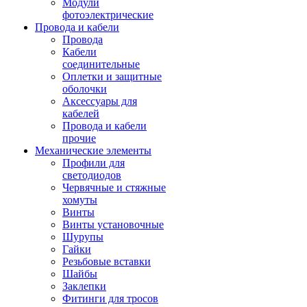
Модули
фотоэлектрические
Провода и кабели
Провода
Кабели
соединительные
Оплетки и защитные
оболочки
Аксессуары для
кабелей
Провода и кабели
прочие
Механические элементы
Профили для
светодиодов
Червячные и стяжные
хомуты
Винты
Винты установочные
Шурупы
Гайки
Резьбовые вставки
Шайбы
Заклепки
Фитинги для тросов