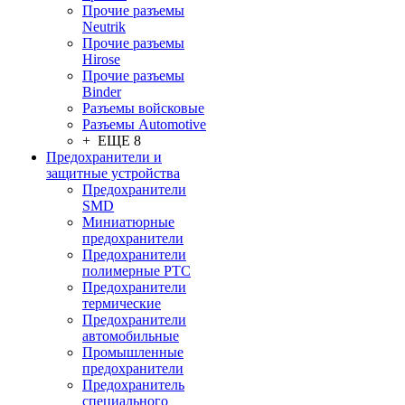
Прочие разъемы
Neutrik
Прочие разъемы
Hirose
Прочие разъемы
Binder
Разъемы войсковые
Разъeмы Automotive
+ ЕЩЕ 8
Предохранители и
защитные устройства
Предохранители
SMD
Миниатюрные
предохранители
Предохранители
полимерные PTC
Предохранители
термические
Предохранители
автомобильные
Промышленные
предохранители
Предохранитель
специального