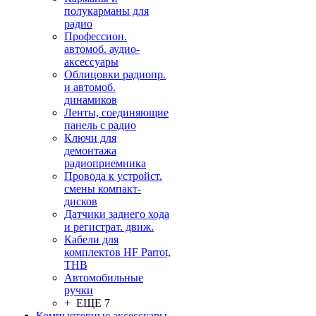
полукарманы для
радио
Профессион.
автомоб. аудио-
аксессуары
Облицовки радиопр.
и автомоб.
динамиков
Ленты, соединяющие
панель с радио
Ключи для
демонтажа
радиоприемника
Провода к устройст.
смены компакт-
дисков
Датчики заднего хода
и регистрат. движ.
Кабели для
комплектов HF Parrot,
THB
Автомобильные
ручки
+ ЕЩЕ 7
Компьютерные аксессуары