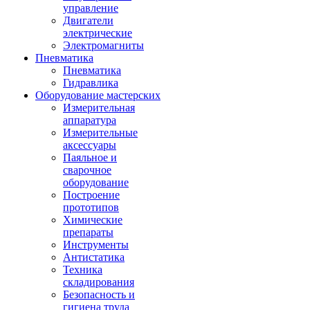
управление
Двигатели
электрические
Электромагниты
Пневматика
Пневматика
Гидравлика
Оборудование мастерских
Измерительная
аппаратура
Измерительные
аксессуары
Паяльное и
сварочное
оборудование
Построение
прототипов
Химические
препараты
Инструменты
Aнтистатика
Техника
складирования
Безопасность и
гигиена труда