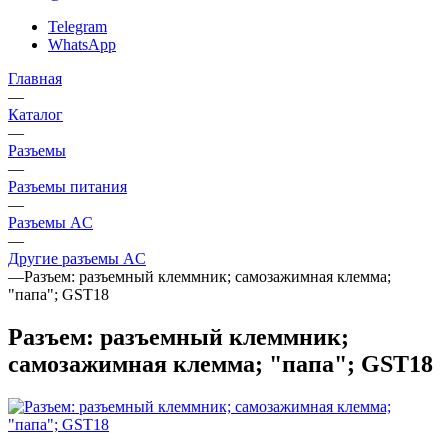
Telegram
WhatsApp
Главная
—
Каталог
—
Разъeмы
—
Разъeмы питания
—
Разъeмы AC
—
Другие разъемы AC
—
Разъем: разъемный клеммник; самозажимная клемма;
"папа"; GST18
Разъем: разъемный клеммник;
самозажимная клемма; "папа"; GST18