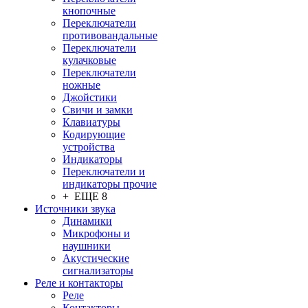
кнопочные
Переключатели
противовандальные
Переключатели
кулачковые
Переключатели
ножные
Джойстики
Свичи и замки
Клавиатуры
Кодирующие
устройства
Индикаторы
Переключатели и
индикаторы прочие
+ ЕЩЕ 8
Источники звука
Динамики
Микрофоны и
наушники
Акустические
сигнализаторы
Реле и контакторы
Реле
Контакторы