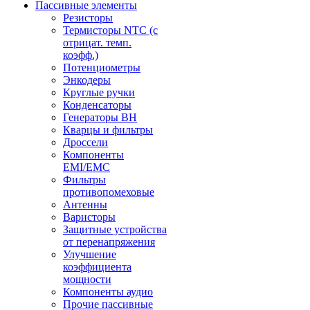
Пассивные элементы
Резисторы
Термисторы NTC (с
отрицат. темп.
коэфф.)
Потенциометры
Энкодеры
Круглые ручки
Конденсаторы
Генераторы ВН
Кварцы и фильтры
Дроссели
Компоненты
EMI/EMC
Фильтры
противопомеховые
Антенны
Варисторы
Защитные устройства
от перенапряжения
Улучшение
коэффициента
мощности
Компоненты аудио
Прочие пассивные