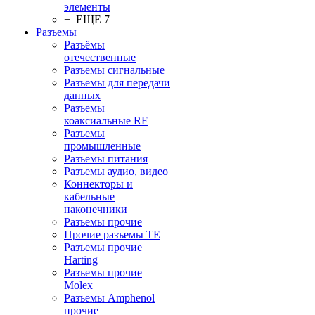
элементы
+ ЕЩЕ 7
Разъeмы
Разъёмы
отечественные
Разъeмы сигнальные
Разъeмы для передачи
данных
Разъeмы
коаксиальные RF
Разъeмы
промышленные
Разъeмы питания
Разъeмы аудио, видео
Коннекторы и
кабельные
наконечники
Разъeмы прочие
Прочие разъемы TE
Разъемы прочие
Harting
Разъемы прочие
Molex
Разъемы Amphenol
прочие