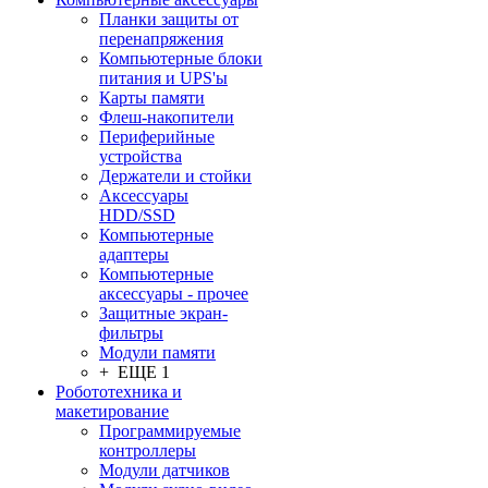
Планки защиты от
перенапряжения
Компьютерные блоки
питания и UPS'ы
Карты памяти
Флеш-накопители
Периферийные
устройства
Держатели и стойки
Аксессуары
HDD/SSD
Компьютерные
адаптеры
Компьютерные
аксессуары - прочее
Защитные экран-
фильтры
Модули памяти
+ ЕЩЕ 1
Робототехника и
макетирование
Программируемые
контроллеры
Модули датчиков