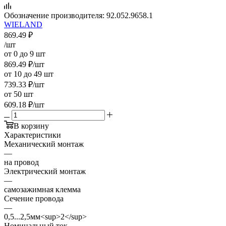
Обозначение производителя:
92.052.9658.1
WIELAND
869.49
₽
/шт
от 0 до 9 шт
869.49
₽
/шт
от 10 до 49 шт
739.33
₽
/шт
от 50 шт
609.18
₽
/шт
В корзину
Характеристики
Механический монтаж
—
на провод
Электрический монтаж
—
самозажимная клемма
Сечение провода
—
0,5...2,5мм<sup>2</sup>
Номинальный ток