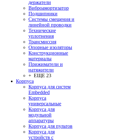
держатели
Виброамортизатор
Подшипники
Системы смещения и
линейной проводки
Технические
уплотнения
Трансмиссия
Опорные изоляторы
Конструкционные
материалы
Прижиматели и
натяжители
+ ЕЩЕ 23
Корпуса
Корпуса для систем
Embedded
Корпуса
универсальные
Корпуса для
модульной
аппаратуры
Корпуса для пультов
Корпуса для
устройств с