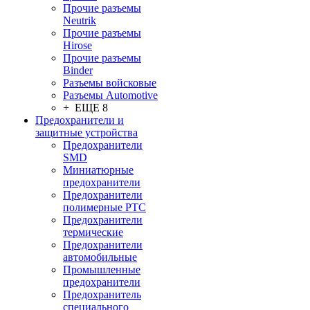
Прочие разъемы
Neutrik
Прочие разъемы
Hirose
Прочие разъемы
Binder
Разъемы войсковые
Разъeмы Automotive
+ ЕЩЕ 8
Предохранители и
защитные устройства
Предохранители
SMD
Миниатюрные
предохранители
Предохранители
полимерные PTC
Предохранители
термические
Предохранители
автомобильные
Промышленные
предохранители
Предохранитель
специального