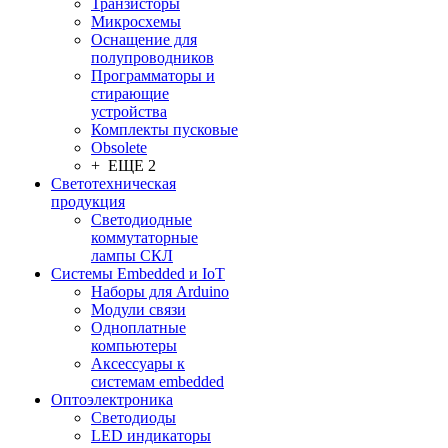
Транзисторы
Микросхемы
Оснащение для
полупроводников
Программаторы и
стирающие
устройства
Комплекты пусковые
Obsolete
+ ЕЩЕ 2
Светотехническая
продукция
Светодиодные
коммутаторные
лампы СКЛ
Системы Embedded и IoT
Наборы для Arduino
Модули связи
Одноплатные
компьютеры
Аксессуары к
системам embedded
Oптоэлектроника
Светодиоды
LED индикаторы