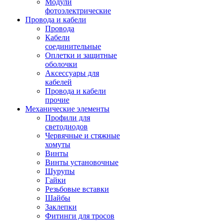
Модули
фотоэлектрические
Провода и кабели
Провода
Кабели
соединительные
Оплетки и защитные
оболочки
Аксессуары для
кабелей
Провода и кабели
прочие
Механические элементы
Профили для
светодиодов
Червячные и стяжные
хомуты
Винты
Винты установочные
Шурупы
Гайки
Резьбовые вставки
Шайбы
Заклепки
Фитинги для тросов