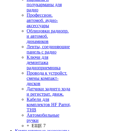
полукарманы для
радио
Профессион.
автомоб. аудио-
аксессуары
Облицовки радиопр.
и автомоб.
динамиков
Ленты, соединяющие
панель с радио
Ключи для
демонтажа
радиоприемника
Провода к устройст.
смены компакт-
дисков
Датчики заднего хода
и регистрат. движ.
Кабели для
комплектов HF Parrot,
THB
Автомобильные
ручки
+ ЕЩЕ 7
Компьютерные аксессуары