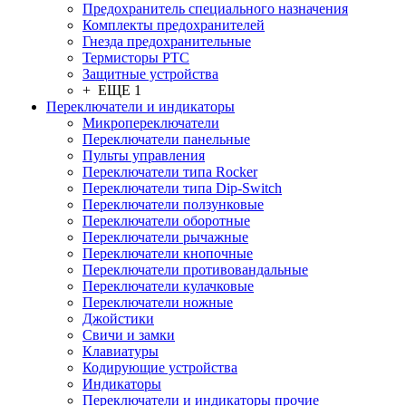
Предохранитель специального назначения
Комплекты предохранителей
Гнезда предохранительные
Термисторы PTC
Защитные устройства
+ ЕЩЕ 1
Переключатели и индикаторы
Микропереключатели
Переключатели панельные
Пульты управления
Переключатели типа Rocker
Переключатели типа Dip-Switch
Переключатели ползунковые
Переключатели оборотные
Переключатели рычажные
Переключатели кнопочные
Переключатели противовандальные
Переключатели кулачковые
Переключатели ножные
Джойстики
Свичи и замки
Клавиатуры
Кодирующие устройства
Индикаторы
Переключатели и индикаторы прочие