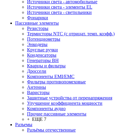
Источники света - автомобильные
Источники света - элементы EL
Источники света - светильники
Фонарики
Пассивные элементы
Резисторы
Термисторы NTC (с отрицат. темп. коэфф.)
Потенциометры
Энкодеры
Круглые ручки
Конденсаторы
Генераторы ВН
Кварцы и фильтры
Дроссели
Компоненты EMI/EMC
Фильтры противопомеховые
Антенны
Варисторы
Защитные устройства от перенапряжения
Улучшение коэффициента мощности
Компоненты аудио
Прочие пассивные элементы
+ ЕЩЕ 7
Разъeмы
Разъёмы отечественные