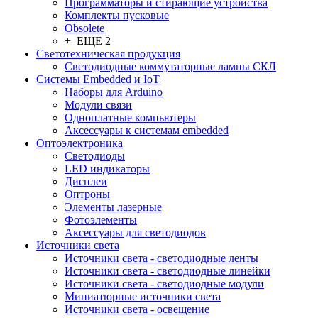
Программаторы и стирающие устройства
Комплекты пусковые
Obsolete
+ ЕЩЕ 2
Светотехническая продукция
Светодиодные коммутаторные лампы СКЛ
Системы Embedded и IoT
Наборы для Arduino
Модули связи
Одноплатные компьютеры
Аксессуары к системам embedded
Oптоэлектроника
Светодиоды
LED индикаторы
Дисплеи
Оптроны
Элементы лазерные
Фотоэлементы
Аксессуары для светодиодов
Источники света
Источники света - светодиодные ленты
Источники света - светодиодные линейки
Источники света - светодиодные модули
Миниатюрные источники света
Источники света - освещение