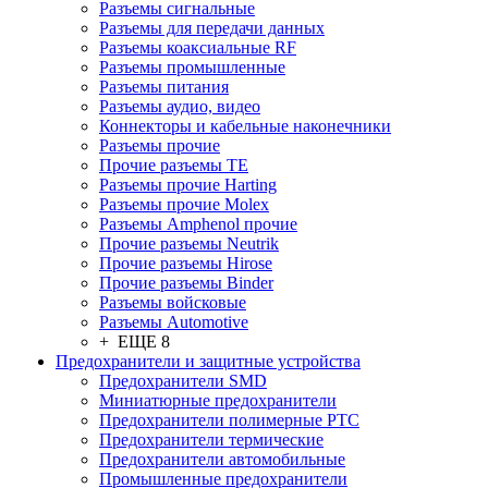
Разъeмы сигнальные
Разъeмы для передачи данных
Разъeмы коаксиальные RF
Разъeмы промышленные
Разъeмы питания
Разъeмы аудио, видео
Коннекторы и кабельные наконечники
Разъeмы прочие
Прочие разъемы TE
Разъемы прочие Harting
Разъемы прочие Molex
Разъемы Amphenol прочие
Прочие разъемы Neutrik
Прочие разъемы Hirose
Прочие разъемы Binder
Разъемы войсковые
Разъeмы Automotive
+ ЕЩЕ 8
Предохранители и защитные устройства
Предохранители SMD
Миниатюрные предохранители
Предохранители полимерные PTC
Предохранители термические
Предохранители автомобильные
Промышленные предохранители