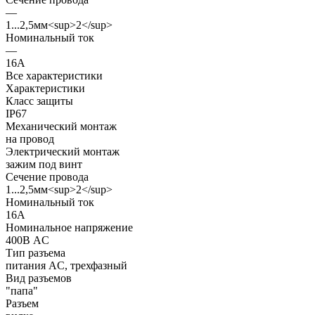
—
1...2,5мм<sup>2</sup>
Номинальный ток
—
16А
Все характеристики
Характеристики
Класс защиты
IP67
Механический монтаж
на провод
Электрический монтаж
зажим под винт
Сечение провода
1...2,5мм<sup>2</sup>
Номинальный ток
16А
Номинальное напряжение
400В AC
Тип разъема
питания AC, трехфазный
Вид разъемов
"папа"
Разъем