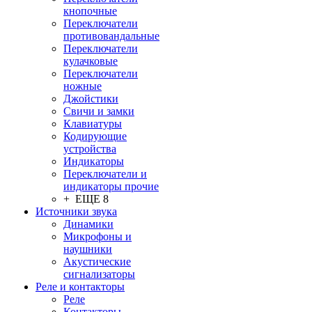
кнопочные
Переключатели
противовандальные
Переключатели
кулачковые
Переключатели
ножные
Джойстики
Свичи и замки
Клавиатуры
Кодирующие
устройства
Индикаторы
Переключатели и
индикаторы прочие
+ ЕЩЕ 8
Источники звука
Динамики
Микрофоны и
наушники
Акустические
сигнализаторы
Реле и контакторы
Реле
Контакторы