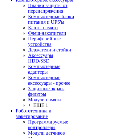
Планки защиты от
перенапряжения
Компьютерные блоки
питания и UPS'ы
Карты памяти
Флеш-накопители
Периферийные
устройства
Держатели и стойки
Аксессуары
HDD/SSD
Компьютерные
адаптеры
Компьютерные
аксессуары - прочее
Защитные экран-
фильтры
Модули памяти
+ ЕЩЕ 1
Робототехника и
макетирование
Программируемые
контроллеры
Модули датчиков