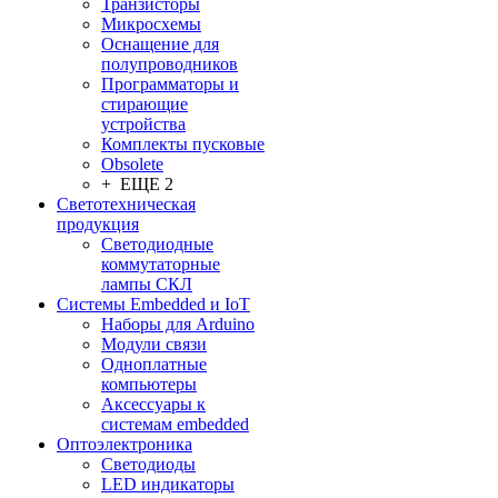
Транзисторы
Микросхемы
Оснащение для
полупроводников
Программаторы и
стирающие
устройства
Комплекты пусковые
Obsolete
+ ЕЩЕ 2
Светотехническая
продукция
Светодиодные
коммутаторные
лампы СКЛ
Системы Embedded и IoT
Наборы для Arduino
Модули связи
Одноплатные
компьютеры
Аксессуары к
системам embedded
Oптоэлектроника
Светодиоды
LED индикаторы