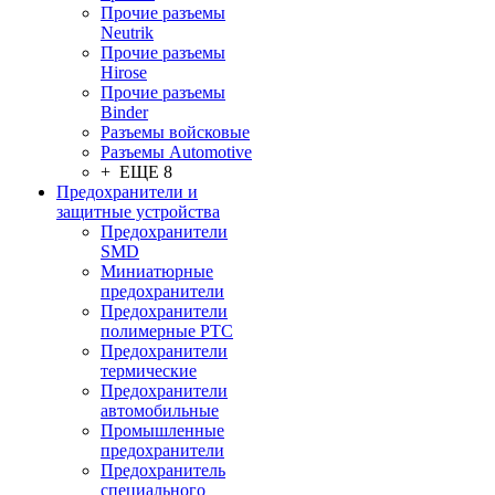
Прочие разъемы
Neutrik
Прочие разъемы
Hirose
Прочие разъемы
Binder
Разъемы войсковые
Разъeмы Automotive
+ ЕЩЕ 8
Предохранители и
защитные устройства
Предохранители
SMD
Миниатюрные
предохранители
Предохранители
полимерные PTC
Предохранители
термические
Предохранители
автомобильные
Промышленные
предохранители
Предохранитель
специального