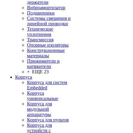
держатели
Виброамортизатор
Подшипники
Системы смещения и
линейной проводки
Технические
уплотнения
Трансмиссия
Опорные изоляторы
Конструкционные
материалы
Прижиматели и
натяжители
+ ЕЩЕ 23
Корпуса
Корпуса для систем
Embedded
Корпуса
универсальные
Корпуса для
модульной
аппаратуры
Корпуса для пультов
Корпуса для
устройств с