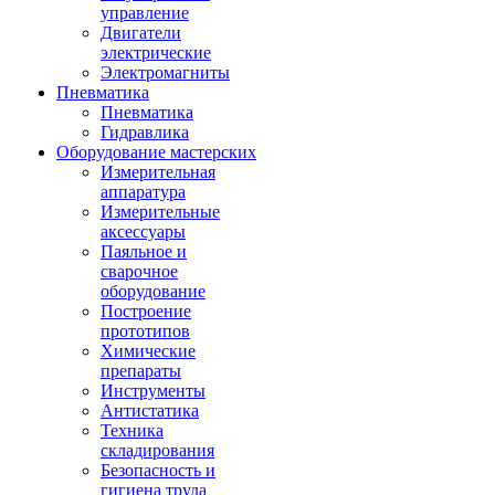
управление
Двигатели
электрические
Электромагниты
Пневматика
Пневматика
Гидравлика
Оборудование мастерских
Измерительная
аппаратура
Измерительные
аксессуары
Паяльное и
сварочное
оборудование
Построение
прототипов
Химические
препараты
Инструменты
Aнтистатика
Техника
складирования
Безопасность и
гигиена труда