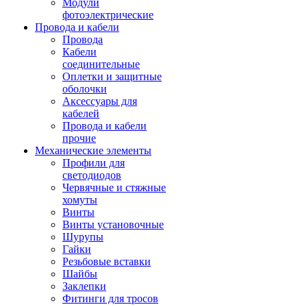
Модули
фотоэлектрические
Провода и кабели
Провода
Кабели
соединительные
Оплетки и защитные
оболочки
Аксессуары для
кабелей
Провода и кабели
прочие
Механические элементы
Профили для
светодиодов
Червячные и стяжные
хомуты
Винты
Винты установочные
Шурупы
Гайки
Резьбовые вставки
Шайбы
Заклепки
Фитинги для тросов