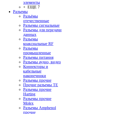
элементы
+ ЕЩЕ 7
Разъeмы
Разъёмы
отечественные
Разъeмы сигнальные
Разъeмы для передачи
данных
Разъeмы
коаксиальные RF
Разъeмы
промышленные
Разъeмы питания
Разъeмы аудио, видео
Коннекторы и
кабельные
наконечники
Разъeмы прочие
Прочие разъемы TE
Разъемы прочие
Harting
Разъемы прочие
Molex
Разъемы Amphenol
прочие