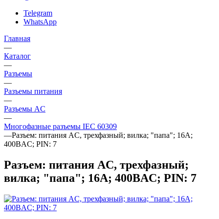
Telegram
WhatsApp
Главная
—
Каталог
—
Разъeмы
—
Разъeмы питания
—
Разъeмы AC
—
Многофазные разъемы IEC 60309
—
Разъем: питания AC, трехфазный; вилка; "папа"; 16А;
400ВAC; PIN: 7
Разъем: питания AC, трехфазный;
вилка; "папа"; 16А; 400ВAC; PIN: 7