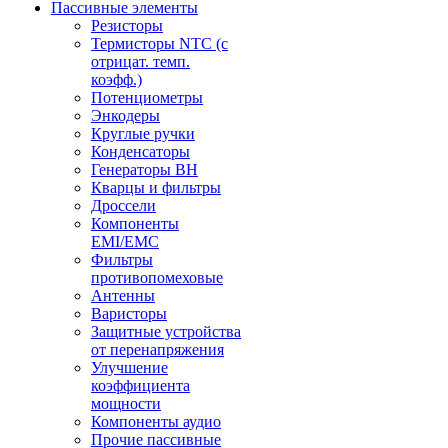
Пассивные элементы
Резисторы
Термисторы NTC (с
отрицат. темп.
коэфф.)
Потенциометры
Энкодеры
Круглые ручки
Конденсаторы
Генераторы ВН
Кварцы и фильтры
Дроссели
Компоненты
EMI/EMC
Фильтры
противопомеховые
Антенны
Варисторы
Защитные устройства
от перенапряжения
Улучшение
коэффициента
мощности
Компоненты аудио
Прочие пассивные