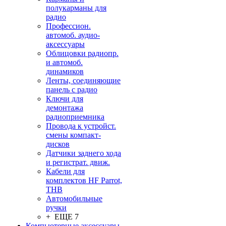
полукарманы для
радио
Профессион.
автомоб. аудио-
аксессуары
Облицовки радиопр.
и автомоб.
динамиков
Ленты, соединяющие
панель с радио
Ключи для
демонтажа
радиоприемника
Провода к устройст.
смены компакт-
дисков
Датчики заднего хода
и регистрат. движ.
Кабели для
комплектов HF Parrot,
THB
Автомобильные
ручки
+ ЕЩЕ 7
Компьютерные аксессуары