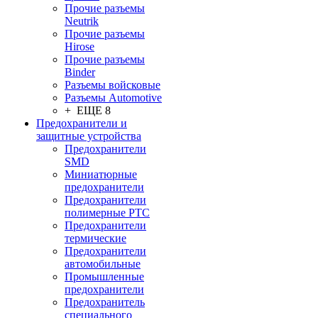
Прочие разъемы
Neutrik
Прочие разъемы
Hirose
Прочие разъемы
Binder
Разъемы войсковые
Разъeмы Automotive
+ ЕЩЕ 8
Предохранители и
защитные устройства
Предохранители
SMD
Миниатюрные
предохранители
Предохранители
полимерные PTC
Предохранители
термические
Предохранители
автомобильные
Промышленные
предохранители
Предохранитель
специального