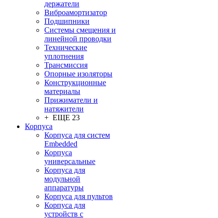
держатели
Виброамортизатор
Подшипники
Системы смещения и
линейной проводки
Технические
уплотнения
Трансмиссия
Опорные изоляторы
Конструкционные
материалы
Прижиматели и
натяжители
+ ЕЩЕ 23
Корпуса
Корпуса для систем
Embedded
Корпуса
универсальные
Корпуса для
модульной
аппаратуры
Корпуса для пультов
Корпуса для
устройств с