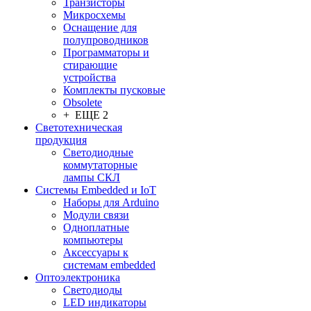
Транзисторы
Микросхемы
Оснащение для
полупроводников
Программаторы и
стирающие
устройства
Комплекты пусковые
Obsolete
+ ЕЩЕ 2
Светотехническая
продукция
Светодиодные
коммутаторные
лампы СКЛ
Системы Embedded и IoT
Наборы для Arduino
Модули связи
Одноплатные
компьютеры
Аксессуары к
системам embedded
Oптоэлектроника
Светодиоды
LED индикаторы