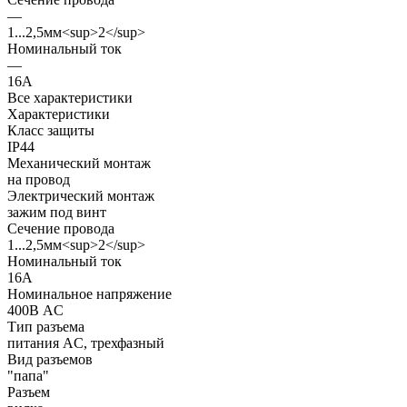
—
1...2,5мм<sup>2</sup>
Номинальный ток
—
16А
Все характеристики
Характеристики
Класс защиты
IP44
Механический монтаж
на провод
Электрический монтаж
зажим под винт
Сечение провода
1...2,5мм<sup>2</sup>
Номинальный ток
16А
Номинальное напряжение
400В AC
Тип разъема
питания AC, трехфазный
Вид разъемов
"папа"
Разъем