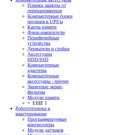
Планки защиты от
перенапряжения
Компьютерные блоки
питания и UPS'ы
Карты памяти
Флеш-накопители
Периферийные
устройства
Держатели и стойки
Аксессуары
HDD/SSD
Компьютерные
адаптеры
Компьютерные
аксессуары - прочее
Защитные экран-
фильтры
Модули памяти
+ ЕЩЕ 1
Робототехника и
макетирование
Программируемые
контроллеры
Модули датчиков