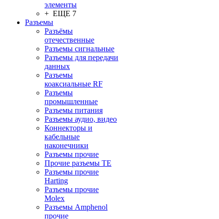
элементы
+ ЕЩЕ 7
Разъeмы
Разъёмы
отечественные
Разъeмы сигнальные
Разъeмы для передачи
данных
Разъeмы
коаксиальные RF
Разъeмы
промышленные
Разъeмы питания
Разъeмы аудио, видео
Коннекторы и
кабельные
наконечники
Разъeмы прочие
Прочие разъемы TE
Разъемы прочие
Harting
Разъемы прочие
Molex
Разъемы Amphenol
прочие