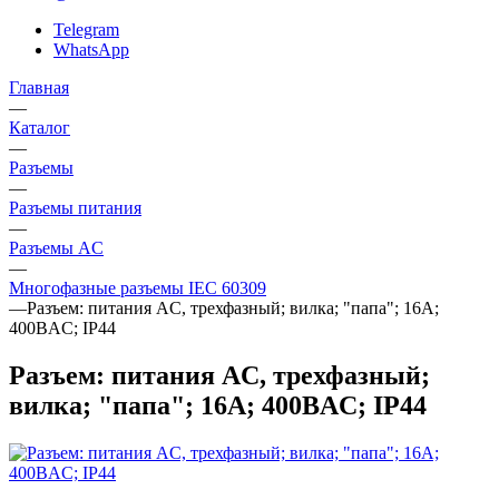
Telegram
WhatsApp
Главная
—
Каталог
—
Разъeмы
—
Разъeмы питания
—
Разъeмы AC
—
Многофазные разъемы IEC 60309
—
Разъем: питания AC, трехфазный; вилка; "папа"; 16А;
400ВAC; IP44
Разъем: питания AC, трехфазный;
вилка; "папа"; 16А; 400ВAC; IP44