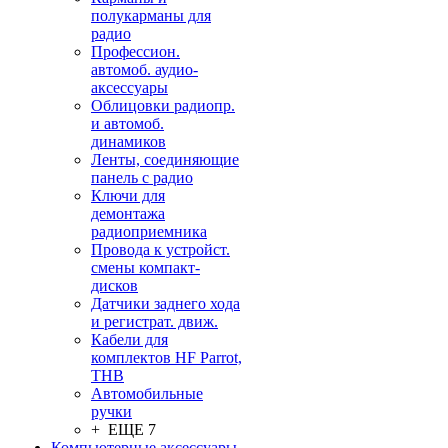
полукарманы для
радио
Профессион.
автомоб. аудио-
аксессуары
Облицовки радиопр.
и автомоб.
динамиков
Ленты, соединяющие
панель с радио
Ключи для
демонтажа
радиоприемника
Провода к устройст.
смены компакт-
дисков
Датчики заднего хода
и регистрат. движ.
Кабели для
комплектов HF Parrot,
THB
Автомобильные
ручки
+ ЕЩЕ 7
Компьютерные аксессуары