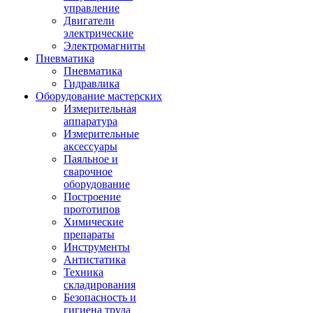
управление
Двигатели
электрические
Электромагниты
Пневматика
Пневматика
Гидравлика
Оборудование мастерских
Измерительная
аппаратура
Измерительные
аксессуары
Паяльное и
сварочное
оборудование
Построение
прототипов
Химические
препараты
Инструменты
Aнтистатика
Техника
складирования
Безопасность и
гигиена труда