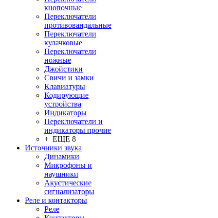
кнопочные
Переключатели
противовандальные
Переключатели
кулачковые
Переключатели
ножные
Джойстики
Свичи и замки
Клавиатуры
Кодирующие
устройства
Индикаторы
Переключатели и
индикаторы прочие
+ ЕЩЕ 8
Источники звука
Динамики
Микрофоны и
наушники
Акустические
сигнализаторы
Реле и контакторы
Реле
Контакторы