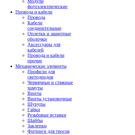
Модули
фотоэлектрические
Провода и кабели
Провода
Кабели
соединительные
Оплетки и защитные
оболочки
Аксессуары для
кабелей
Провода и кабели
прочие
Механические элементы
Профили для
светодиодов
Червячные и стяжные
хомуты
Винты
Винты установочные
Шурупы
Гайки
Резьбовые вставки
Шайбы
Заклепки
Фитинги для тросов