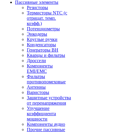
Пассивные элементы
Резисторы
Термисторы NTC (с
отрицат. темп.
коэфф.)
Потенциометры
Энкодеры
Круглые ручки
Конденсаторы
Генераторы ВН
Кварцы и фильтры
Дроссели
Компоненты
EMI/EMC
Фильтры
противопомеховые
Антенны
Варисторы
Защитные устройства
от перенапряжения
Улучшение
коэффициента
мощности
Компоненты аудио
Прочие пассивные