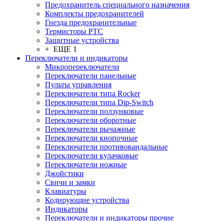
Предохранитель специального назначения
Комплекты предохранителей
Гнезда предохранительные
Термисторы PTC
Защитные устройства
+ ЕЩЕ 1
Переключатели и индикаторы
Микропереключатели
Переключатели панельные
Пульты управления
Переключатели типа Rocker
Переключатели типа Dip-Switch
Переключатели ползунковые
Переключатели оборотные
Переключатели рычажные
Переключатели кнопочные
Переключатели противовандальные
Переключатели кулачковые
Переключатели ножные
Джойстики
Свичи и замки
Клавиатуры
Кодирующие устройства
Индикаторы
Переключатели и индикаторы прочие