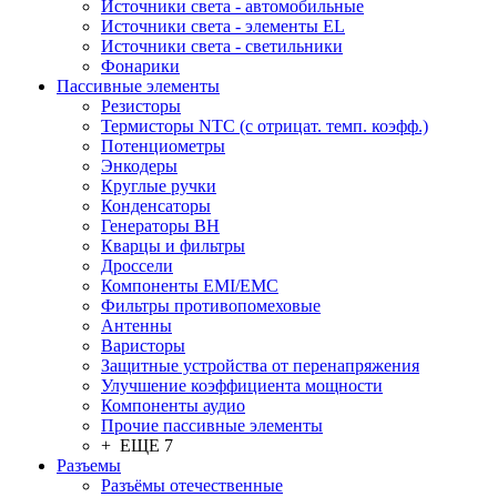
Источники света - автомобильные
Источники света - элементы EL
Источники света - светильники
Фонарики
Пассивные элементы
Резисторы
Термисторы NTC (с отрицат. темп. коэфф.)
Потенциометры
Энкодеры
Круглые ручки
Конденсаторы
Генераторы ВН
Кварцы и фильтры
Дроссели
Компоненты EMI/EMC
Фильтры противопомеховые
Антенны
Варисторы
Защитные устройства от перенапряжения
Улучшение коэффициента мощности
Компоненты аудио
Прочие пассивные элементы
+ ЕЩЕ 7
Разъeмы
Разъёмы отечественные