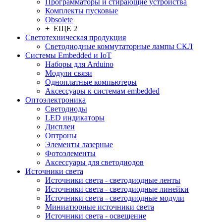
Программаторы и стирающие устройства
Комплекты пусковые
Obsolete
+ ЕЩЕ 2
Светотехническая продукция
Светодиодные коммутаторные лампы СКЛ
Системы Embedded и IoT
Наборы для Arduino
Модули связи
Одноплатные компьютеры
Аксессуары к системам embedded
Oптоэлектроника
Светодиоды
LED индикаторы
Дисплеи
Оптроны
Элементы лазерные
Фотоэлементы
Аксессуары для светодиодов
Источники света
Источники света - светодиодные ленты
Источники света - светодиодные линейки
Источники света - светодиодные модули
Миниатюрные источники света
Источники света - освещение