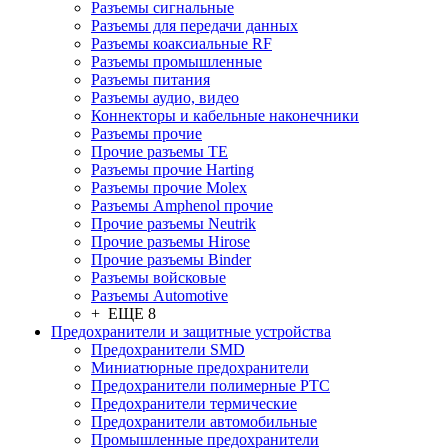
Разъeмы сигнальные
Разъeмы для передачи данных
Разъeмы коаксиальные RF
Разъeмы промышленные
Разъeмы питания
Разъeмы аудио, видео
Коннекторы и кабельные наконечники
Разъeмы прочие
Прочие разъемы TE
Разъемы прочие Harting
Разъемы прочие Molex
Разъемы Amphenol прочие
Прочие разъемы Neutrik
Прочие разъемы Hirose
Прочие разъемы Binder
Разъемы войсковые
Разъeмы Automotive
+ ЕЩЕ 8
Предохранители и защитные устройства
Предохранители SMD
Миниатюрные предохранители
Предохранители полимерные PTC
Предохранители термические
Предохранители автомобильные
Промышленные предохранители