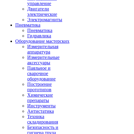
управление
Двигатели
электрические
Электромагниты
Пневматика
Пневматика
Гидравлика
Оборудование мастерских
Измерительная
аппаратура
Измерительные
аксессуары
Паяльное и
сварочное
оборудование
Построение
прототипов
Химические
препараты
Инструменты
Aнтистатика
Техника
складирования
Безопасность и
гигиена труда