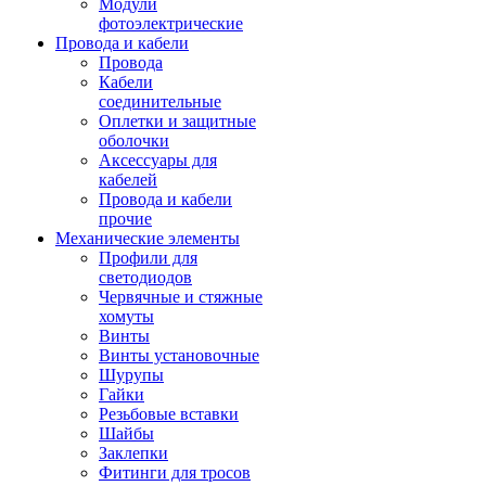
Модули
фотоэлектрические
Провода и кабели
Провода
Кабели
соединительные
Оплетки и защитные
оболочки
Аксессуары для
кабелей
Провода и кабели
прочие
Механические элементы
Профили для
светодиодов
Червячные и стяжные
хомуты
Винты
Винты установочные
Шурупы
Гайки
Резьбовые вставки
Шайбы
Заклепки
Фитинги для тросов