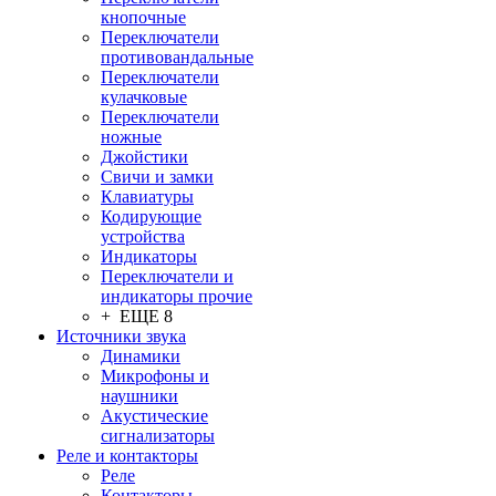
кнопочные
Переключатели
противовандальные
Переключатели
кулачковые
Переключатели
ножные
Джойстики
Свичи и замки
Клавиатуры
Кодирующие
устройства
Индикаторы
Переключатели и
индикаторы прочие
+ ЕЩЕ 8
Источники звука
Динамики
Микрофоны и
наушники
Акустические
сигнализаторы
Реле и контакторы
Реле
Контакторы