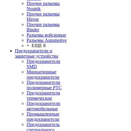
Прочие разъемы
Neutrik
Прочие разъемы
Hirose
Прочие разъемы
Binder
Разъемы войсковые
Разъeмы Automotive
+ ЕЩЕ 8
Предохранители и
защитные устройства
Предохранители
SMD
Миниатюрные
предохранители
Предохранители
полимерные PTC
Предохранители
термические
Предохранители
автомобильные
Промышленные
предохранители
Предохранитель
специального