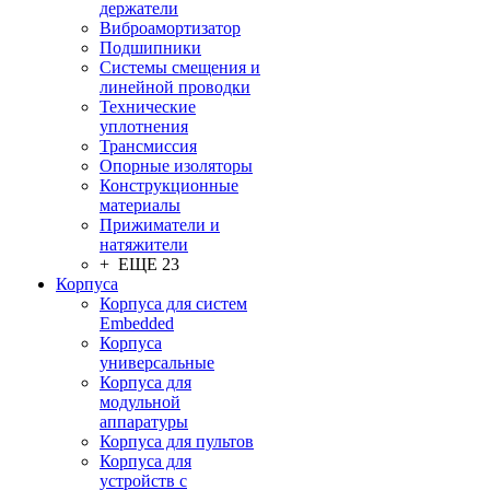
держатели
Виброамортизатор
Подшипники
Системы смещения и
линейной проводки
Технические
уплотнения
Трансмиссия
Опорные изоляторы
Конструкционные
материалы
Прижиматели и
натяжители
+ ЕЩЕ 23
Корпуса
Корпуса для систем
Embedded
Корпуса
универсальные
Корпуса для
модульной
аппаратуры
Корпуса для пультов
Корпуса для
устройств с