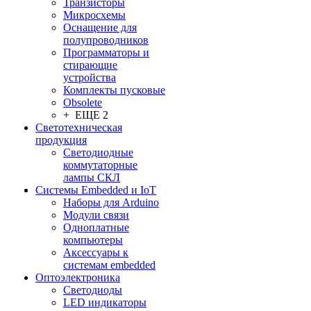
Транзисторы
Микросхемы
Оснащение для
полупроводников
Программаторы и
стирающие
устройства
Комплекты пусковые
Obsolete
+ ЕЩЕ 2
Светотехническая
продукция
Светодиодные
коммутаторные
лампы СКЛ
Системы Embedded и IoT
Наборы для Arduino
Модули связи
Одноплатные
компьютеры
Аксессуары к
системам embedded
Oптоэлектроника
Светодиоды
LED индикаторы