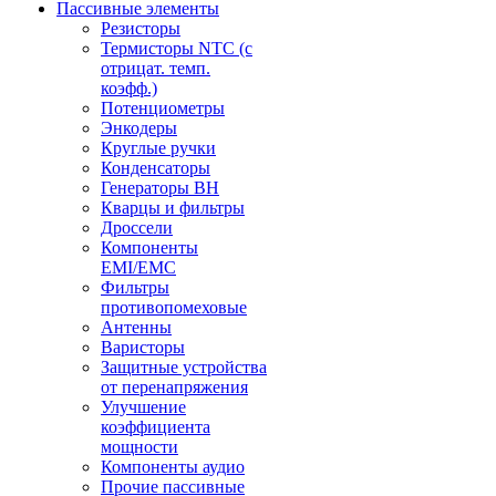
Пассивные элементы
Резисторы
Термисторы NTC (с
отрицат. темп.
коэфф.)
Потенциометры
Энкодеры
Круглые ручки
Конденсаторы
Генераторы ВН
Кварцы и фильтры
Дроссели
Компоненты
EMI/EMC
Фильтры
противопомеховые
Антенны
Варисторы
Защитные устройства
от перенапряжения
Улучшение
коэффициента
мощности
Компоненты аудио
Прочие пассивные