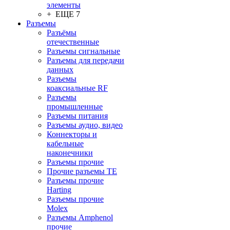
элементы
+ ЕЩЕ 7
Разъeмы
Разъёмы
отечественные
Разъeмы сигнальные
Разъeмы для передачи
данных
Разъeмы
коаксиальные RF
Разъeмы
промышленные
Разъeмы питания
Разъeмы аудио, видео
Коннекторы и
кабельные
наконечники
Разъeмы прочие
Прочие разъемы TE
Разъемы прочие
Harting
Разъемы прочие
Molex
Разъемы Amphenol
прочие