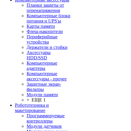
Планки защиты от
перенапряжения
Компьютерные блоки
питания и UPS'ы
Карты памяти
Флеш-накопители
Периферийные
устройства
Держатели и стойки
Аксессуары
HDD/SSD
Компьютерные
адаптеры
Компьютерные
аксессуары - прочее
Защитные экран-
фильтры
Модули памяти
+ ЕЩЕ 1
Робототехника и
макетирование
Программируемые
контроллеры
Модули датчиков