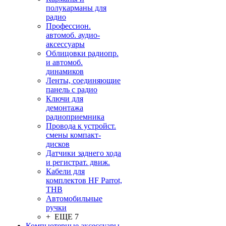
полукарманы для
радио
Профессион.
автомоб. аудио-
аксессуары
Облицовки радиопр.
и автомоб.
динамиков
Ленты, соединяющие
панель с радио
Ключи для
демонтажа
радиоприемника
Провода к устройст.
смены компакт-
дисков
Датчики заднего хода
и регистрат. движ.
Кабели для
комплектов HF Parrot,
THB
Автомобильные
ручки
+ ЕЩЕ 7
Компьютерные аксессуары