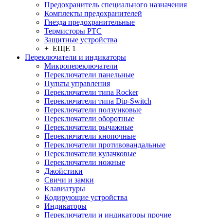
Предохранитель специального назначения
Комплекты предохранителей
Гнезда предохранительные
Термисторы PTC
Защитные устройства
+ ЕЩЕ 1
Переключатели и индикаторы
Микропереключатели
Переключатели панельные
Пульты управления
Переключатели типа Rocker
Переключатели типа Dip-Switch
Переключатели ползунковые
Переключатели оборотные
Переключатели рычажные
Переключатели кнопочные
Переключатели противовандальные
Переключатели кулачковые
Переключатели ножные
Джойстики
Свичи и замки
Клавиатуры
Кодирующие устройства
Индикаторы
Переключатели и индикаторы прочие