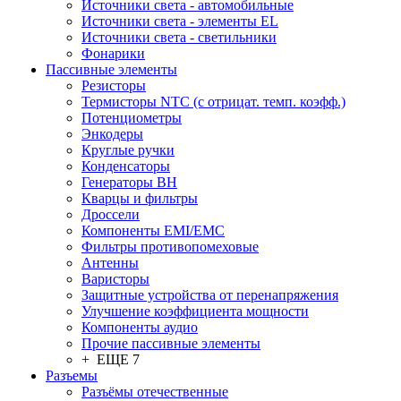
Источники света - автомобильные
Источники света - элементы EL
Источники света - светильники
Фонарики
Пассивные элементы
Резисторы
Термисторы NTC (с отрицат. темп. коэфф.)
Потенциометры
Энкодеры
Круглые ручки
Конденсаторы
Генераторы ВН
Кварцы и фильтры
Дроссели
Компоненты EMI/EMC
Фильтры противопомеховые
Антенны
Варисторы
Защитные устройства от перенапряжения
Улучшение коэффициента мощности
Компоненты аудио
Прочие пассивные элементы
+ ЕЩЕ 7
Разъeмы
Разъёмы отечественные