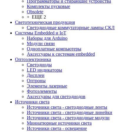
Программаторы и стирающие устройства
Комплекты пусковые
Obsolete
+ ЕЩЕ 2
Светотехническая продукция
Светодиодные коммутаторные лампы СКЛ
Системы Embedded и IoT
Наборы для Arduino
Модули связи
Одноплатные компьютеры
Аксессуары к системам embedded
Oптоэлектроника
Светодиоды
LED индикаторы
Дисплеи
Оптроны
Элементы лазерные
Фотоэлементы
Аксессуары для светодиодов
Источники света
Источники света - светодиодные ленты
Источники света - светодиодные линейки
Источники света - светодиодные модули
Миниатюрные источники света
Источники света - освещение