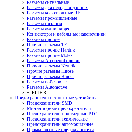
Разъeмы сигнальные
Разъeмы для передачи данных
Разъeмы коаксиальные RF
Разъeмы промышленные
Разъeмы питания
Разъeмы аудио, видео
Коннекторы и кабельные наконечники
Разъeмы прочие
Прочие разъемы TE
Разъемы прочие Harting
Разъемы прочие Molex
Разъемы Amphenol прочие
Прочие разъемы Neutrik
Прочие разъемы Hirose
Прочие разъемы Binder
Разъемы войсковые
Разъeмы Automotive
+ ЕЩЕ 8
Предохранители и защитные устройства
Предохранители SMD
Миниатюрные предохранители
Предохранители полимерные PTC
Предохранители термические
Предохранители автомобильные
Промышленные предохранители