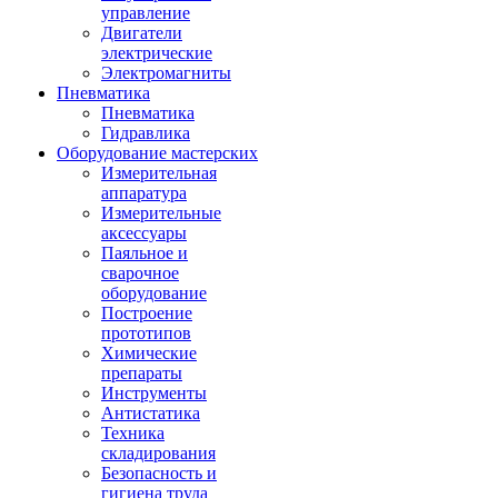
управление
Двигатели
электрические
Электромагниты
Пневматика
Пневматика
Гидравлика
Оборудование мастерских
Измерительная
аппаратура
Измерительные
аксессуары
Паяльное и
сварочное
оборудование
Построение
прототипов
Химические
препараты
Инструменты
Aнтистатика
Техника
складирования
Безопасность и
гигиена труда