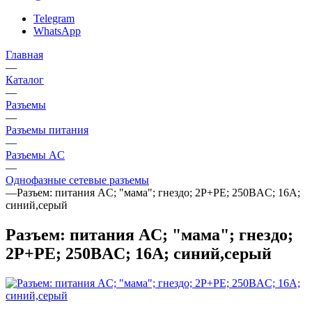
Telegram
WhatsApp
Главная
—
Каталог
—
Разъeмы
—
Разъeмы питания
—
Разъeмы AC
—
Однофазные сетевые разъемы
—
Разъем: питания AC; "мама"; гнездо; 2P+PE; 250ВAC; 16А;
синий,серый
Разъем: питания AC; "мама"; гнездо;
2P+PE; 250ВAC; 16А; синий,серый