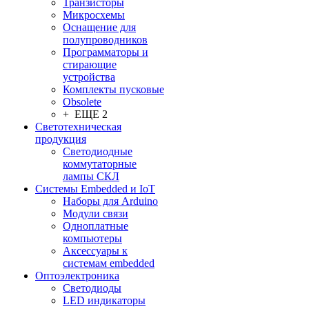
Транзисторы
Микросхемы
Оснащение для
полупроводников
Программаторы и
стирающие
устройства
Комплекты пусковые
Obsolete
+ ЕЩЕ 2
Светотехническая
продукция
Светодиодные
коммутаторные
лампы СКЛ
Системы Embedded и IoT
Наборы для Arduino
Модули связи
Одноплатные
компьютеры
Аксессуары к
системам embedded
Oптоэлектроника
Светодиоды
LED индикаторы