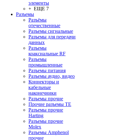
элементы
+ ЕЩЕ 7
Разъeмы
Разъёмы
отечественные
Разъeмы сигнальные
Разъeмы для передачи
данных
Разъeмы
коаксиальные RF
Разъeмы
промышленные
Разъeмы питания
Разъeмы аудио, видео
Коннекторы и
кабельные
наконечники
Разъeмы прочие
Прочие разъемы TE
Разъемы прочие
Harting
Разъемы прочие
Molex
Разъемы Amphenol
прочие