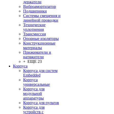
держатели
Виброамортизатор
Подшипники
Системы смещения и
линейной проводки
Технические
уплотнения
Трансмиссия
Опорные изоляторы
Конструкционные
материалы
Прижиматели и
натяжители
+ ЕЩЕ 23
Корпуса
Корпуса для систем
Embedded
Корпуса
универсальные
Корпуса для
модульной
аппаратуры
Корпуса для пультов
Корпуса для
устройств с