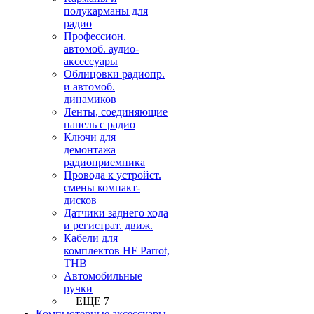
полукарманы для
радио
Профессион.
автомоб. аудио-
аксессуары
Облицовки радиопр.
и автомоб.
динамиков
Ленты, соединяющие
панель с радио
Ключи для
демонтажа
радиоприемника
Провода к устройст.
смены компакт-
дисков
Датчики заднего хода
и регистрат. движ.
Кабели для
комплектов HF Parrot,
THB
Автомобильные
ручки
+ ЕЩЕ 7
Компьютерные аксессуары