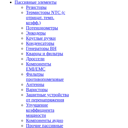
Пассивные элементы
Резисторы
Термисторы NTC (с
отрицат. темп.
коэфф.)
Потенциометры
Энкодеры
Круглые ручки
Конденсаторы
Генераторы ВН
Кварцы и фильтры
Дроссели
Компоненты
EMI/EMC
Фильтры
противопомеховые
Антенны
Варисторы
Защитные устройства
от перенапряжения
Улучшение
коэффициента
мощности
Компоненты аудио
Прочие пассивные