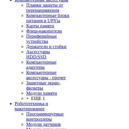
Планки защиты от
перенапряжения
Компьютерные блоки
питания и UPS'ы
Карты памяти
Флеш-накопители
Периферийные
устройства
Держатели и стойки
Аксессуары
HDD/SSD
Компьютерные
адаптеры
Компьютерные
аксессуары - прочее
Защитные экран-
фильтры
Модули памяти
+ ЕЩЕ 1
Робототехника и
макетирование
Программируемые
контроллеры
Модули датчиков