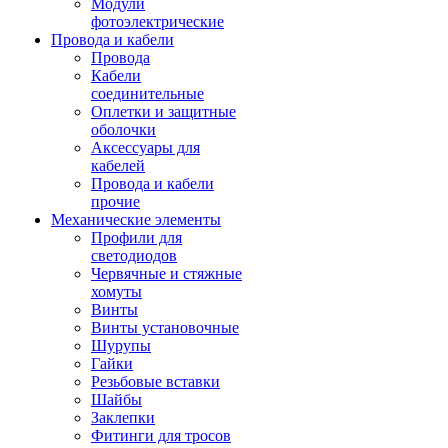
Модули
фотоэлектрические
Провода и кабели
Провода
Кабели
соединительные
Оплетки и защитные
оболочки
Аксессуары для
кабелей
Провода и кабели
прочие
Механические элементы
Профили для
светодиодов
Червячные и стяжные
хомуты
Винты
Винты установочные
Шурупы
Гайки
Резьбовые вставки
Шайбы
Заклепки
Фитинги для тросов