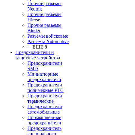
Прочие разъемы
Neutrik
Прочие разъемы
Hirose
Прочие разъемы
Binder
Разъемы войсковые
Разъeмы Automotive
+ ЕЩЕ 8
Предохранители и
защитные устройства
Предохранители
SMD
Миниатюрные
предохранители
Предохранители
полимерные PTC
Предохранители
термические
Предохранители
автомобильные
Промышленные
предохранители
Предохранитель
специального