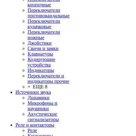
кнопочные
Переключатели
противовандальные
Переключатели
кулачковые
Переключатели
ножные
Джойстики
Свичи и замки
Клавиатуры
Кодирующие
устройства
Индикаторы
Переключатели и
индикаторы прочие
+ ЕЩЕ 8
Источники звука
Динамики
Микрофоны и
наушники
Акустические
сигнализаторы
Реле и контакторы
Реле
Контакторы