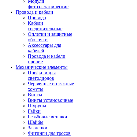
Модули
фотоэлектрические
Провода и кабели
Провода
Кабели
соединительные
Оплетки и защитные
оболочки
Аксессуары для
кабелей
Провода и кабели
прочие
Механические элементы
Профили для
светодиодов
Червячные и стяжные
хомуты
Винты
Винты установочные
Шурупы
Гайки
Резьбовые вставки
Шайбы
Заклепки
Фитинги для тросов