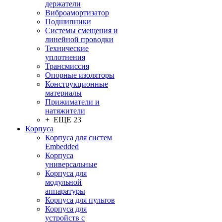
держатели
Виброамортизатор
Подшипники
Системы смещения и
линейной проводки
Технические
уплотнения
Трансмиссия
Опорные изоляторы
Конструкционные
материалы
Прижиматели и
натяжители
+ ЕЩЕ 23
Корпуса
Корпуса для систем
Embedded
Корпуса
универсальные
Корпуса для
модульной
аппаратуры
Корпуса для пультов
Корпуса для
устройств с