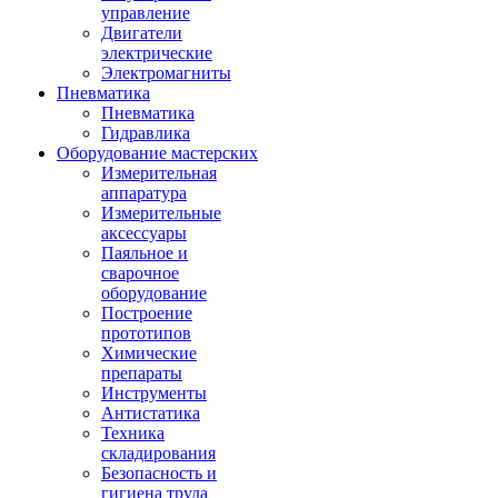
управление
Двигатели
электрические
Электромагниты
Пневматика
Пневматика
Гидравлика
Оборудование мастерских
Измерительная
аппаратура
Измерительные
аксессуары
Паяльное и
сварочное
оборудование
Построение
прототипов
Химические
препараты
Инструменты
Aнтистатика
Техника
складирования
Безопасность и
гигиена труда