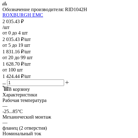
Обозначение производителя:
RID1042H
ROXBURGH EMC
2 035.43
₽
/шт
от 0 до 4 шт
2 035.43
₽
/шт
от 5 до 19 шт
1 831.16
₽
/шт
от 20 до 99 шт
1 628.70
₽
/шт
от 100 шт
1 424.44
₽
/шт
В корзину
Характеристики
Рабочая температура
—
-25...85°C
Механический монтаж
—
фланец (2 отверстия)
Номинальный ток