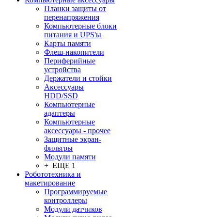
Планки защиты от
перенапряжения
Компьютерные блоки
питания и UPS'ы
Карты памяти
Флеш-накопители
Периферийные
устройства
Держатели и стойки
Аксессуары
HDD/SSD
Компьютерные
адаптеры
Компьютерные
аксессуары - прочее
Защитные экран-
фильтры
Модули памяти
+ ЕЩЕ 1
Робототехника и
макетирование
Программируемые
контроллеры
Модули датчиков