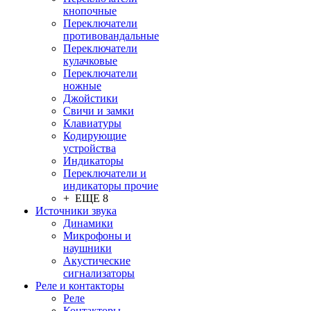
кнопочные
Переключатели
противовандальные
Переключатели
кулачковые
Переключатели
ножные
Джойстики
Свичи и замки
Клавиатуры
Кодирующие
устройства
Индикаторы
Переключатели и
индикаторы прочие
+ ЕЩЕ 8
Источники звука
Динамики
Микрофоны и
наушники
Акустические
сигнализаторы
Реле и контакторы
Реле
Контакторы