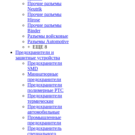
Прочие разъемы
Neutrik
Прочие разъемы
Hirose
Прочие разъемы
Binder
Разъемы войсковые
Разъeмы Automotive
+ ЕЩЕ 8
Предохранители и
защитные устройства
Предохранители
SMD
Миниатюрные
предохранители
Предохранители
полимерные PTC
Предохранители
термические
Предохранители
автомобильные
Промышленные
предохранители
Предохранитель
специального