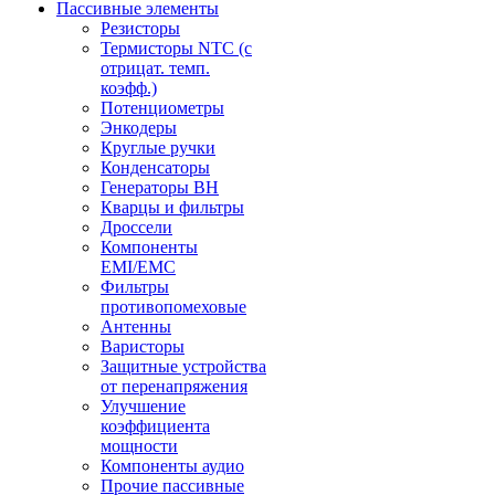
Пассивные элементы
Резисторы
Термисторы NTC (с
отрицат. темп.
коэфф.)
Потенциометры
Энкодеры
Круглые ручки
Конденсаторы
Генераторы ВН
Кварцы и фильтры
Дроссели
Компоненты
EMI/EMC
Фильтры
противопомеховые
Антенны
Варисторы
Защитные устройства
от перенапряжения
Улучшение
коэффициента
мощности
Компоненты аудио
Прочие пассивные