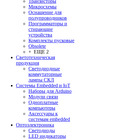
Транзисторы
Микросхемы
Оснащение для
полупроводников
Программаторы и
стирающие
устройства
Комплекты пусковые
Obsolete
+ ЕЩЕ 2
Светотехническая
продукция
Светодиодные
коммутаторные
лампы СКЛ
Системы Embedded и IoT
Наборы для Arduino
Модули связи
Одноплатные
компьютеры
Аксессуары к
системам embedded
Oптоэлектроника
Светодиоды
LED индикаторы