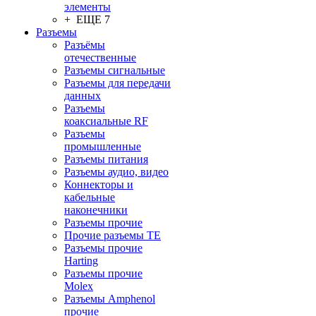
элементы
+ ЕЩЕ 7
Разъeмы
Разъёмы
отечественные
Разъeмы сигнальные
Разъeмы для передачи
данных
Разъeмы
коаксиальные RF
Разъeмы
промышленные
Разъeмы питания
Разъeмы аудио, видео
Коннекторы и
кабельные
наконечники
Разъeмы прочие
Прочие разъемы TE
Разъемы прочие
Harting
Разъемы прочие
Molex
Разъемы Amphenol
прочие