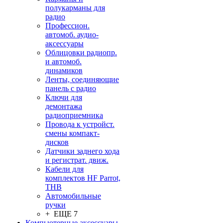
полукарманы для
радио
Профессион.
автомоб. аудио-
аксессуары
Облицовки радиопр.
и автомоб.
динамиков
Ленты, соединяющие
панель с радио
Ключи для
демонтажа
радиоприемника
Провода к устройст.
смены компакт-
дисков
Датчики заднего хода
и регистрат. движ.
Кабели для
комплектов HF Parrot,
THB
Автомобильные
ручки
+ ЕЩЕ 7
Компьютерные аксессуары