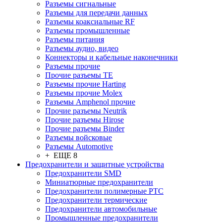
Разъeмы сигнальные
Разъeмы для передачи данных
Разъeмы коаксиальные RF
Разъeмы промышленные
Разъeмы питания
Разъeмы аудио, видео
Коннекторы и кабельные наконечники
Разъeмы прочие
Прочие разъемы TE
Разъемы прочие Harting
Разъемы прочие Molex
Разъемы Amphenol прочие
Прочие разъемы Neutrik
Прочие разъемы Hirose
Прочие разъемы Binder
Разъемы войсковые
Разъeмы Automotive
+ ЕЩЕ 8
Предохранители и защитные устройства
Предохранители SMD
Миниатюрные предохранители
Предохранители полимерные PTC
Предохранители термические
Предохранители автомобильные
Промышленные предохранители