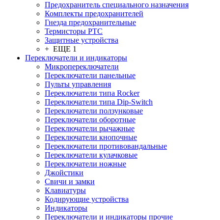
Предохранитель специального назначения
Комплекты предохранителей
Гнезда предохранительные
Термисторы PTC
Защитные устройства
+ ЕЩЕ 1
Переключатели и индикаторы
Микропереключатели
Переключатели панельные
Пульты управления
Переключатели типа Rocker
Переключатели типа Dip-Switch
Переключатели ползунковые
Переключатели оборотные
Переключатели рычажные
Переключатели кнопочные
Переключатели противовандальные
Переключатели кулачковые
Переключатели ножные
Джойстики
Свичи и замки
Клавиатуры
Кодирующие устройства
Индикаторы
Переключатели и индикаторы прочие