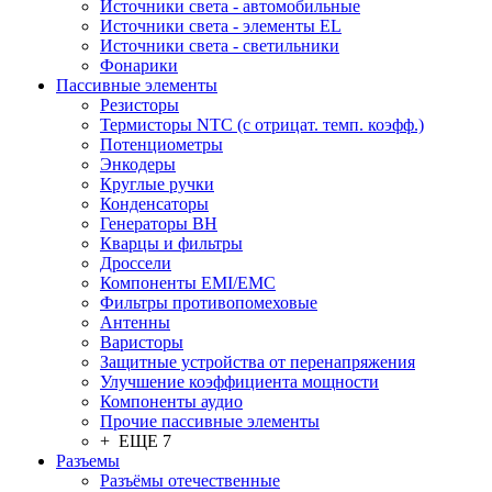
Источники света - автомобильные
Источники света - элементы EL
Источники света - светильники
Фонарики
Пассивные элементы
Резисторы
Термисторы NTC (с отрицат. темп. коэфф.)
Потенциометры
Энкодеры
Круглые ручки
Конденсаторы
Генераторы ВН
Кварцы и фильтры
Дроссели
Компоненты EMI/EMC
Фильтры противопомеховые
Антенны
Варисторы
Защитные устройства от перенапряжения
Улучшение коэффициента мощности
Компоненты аудио
Прочие пассивные элементы
+ ЕЩЕ 7
Разъeмы
Разъёмы отечественные