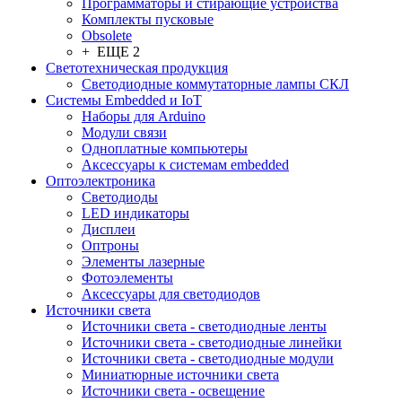
Программаторы и стирающие устройства
Комплекты пусковые
Obsolete
+ ЕЩЕ 2
Светотехническая продукция
Светодиодные коммутаторные лампы СКЛ
Системы Embedded и IoT
Наборы для Arduino
Модули связи
Одноплатные компьютеры
Аксессуары к системам embedded
Oптоэлектроника
Светодиоды
LED индикаторы
Дисплеи
Оптроны
Элементы лазерные
Фотоэлементы
Аксессуары для светодиодов
Источники света
Источники света - светодиодные ленты
Источники света - светодиодные линейки
Источники света - светодиодные модули
Миниатюрные источники света
Источники света - освещение