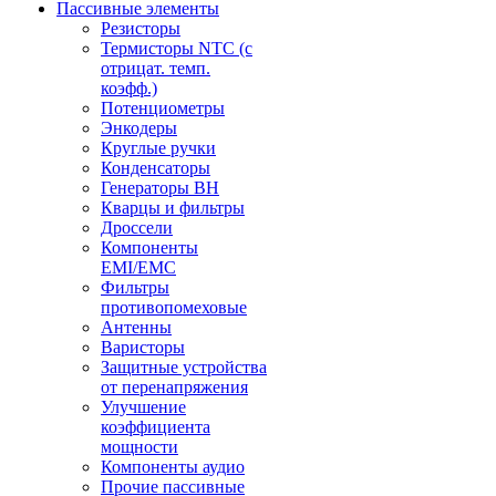
Пассивные элементы
Резисторы
Термисторы NTC (с
отрицат. темп.
коэфф.)
Потенциометры
Энкодеры
Круглые ручки
Конденсаторы
Генераторы ВН
Кварцы и фильтры
Дроссели
Компоненты
EMI/EMC
Фильтры
противопомеховые
Антенны
Варисторы
Защитные устройства
от перенапряжения
Улучшение
коэффициента
мощности
Компоненты аудио
Прочие пассивные