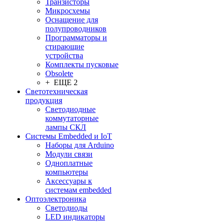
Транзисторы
Микросхемы
Оснащение для
полупроводников
Программаторы и
стирающие
устройства
Комплекты пусковые
Obsolete
+ ЕЩЕ 2
Светотехническая
продукция
Светодиодные
коммутаторные
лампы СКЛ
Системы Embedded и IoT
Наборы для Arduino
Модули связи
Одноплатные
компьютеры
Аксессуары к
системам embedded
Oптоэлектроника
Светодиоды
LED индикаторы