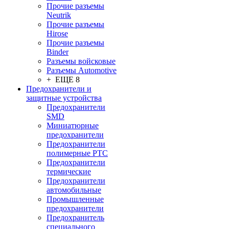
Прочие разъемы
Neutrik
Прочие разъемы
Hirose
Прочие разъемы
Binder
Разъемы войсковые
Разъeмы Automotive
+ ЕЩЕ 8
Предохранители и
защитные устройства
Предохранители
SMD
Миниатюрные
предохранители
Предохранители
полимерные PTC
Предохранители
термические
Предохранители
автомобильные
Промышленные
предохранители
Предохранитель
специального