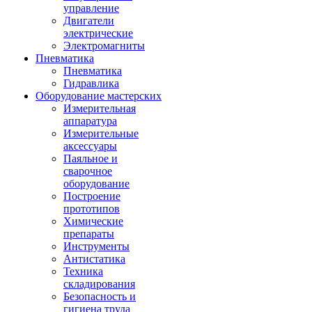
управление
Двигатели
электрические
Электромагниты
Пневматика
Пневматика
Гидравлика
Оборудование мастерских
Измерительная
аппаратура
Измерительные
аксессуары
Паяльное и
сварочное
оборудование
Построение
прототипов
Химические
препараты
Инструменты
Aнтистатика
Техника
складирования
Безопасность и
гигиена труда