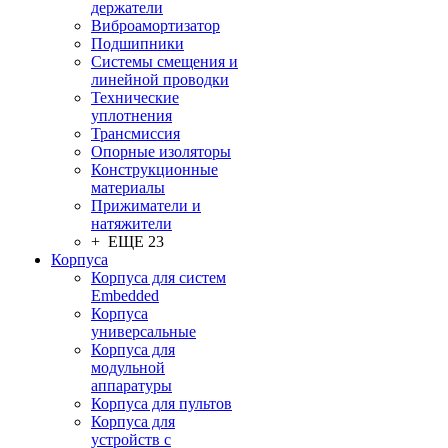
держатели
Виброамортизатор
Подшипники
Системы смещения и
линейной проводки
Технические
уплотнения
Трансмиссия
Опорные изоляторы
Конструкционные
материалы
Прижиматели и
натяжители
+ ЕЩЕ 23
Корпуса
Корпуса для систем
Embedded
Корпуса
универсальные
Корпуса для
модульной
аппаратуры
Корпуса для пультов
Корпуса для
устройств с