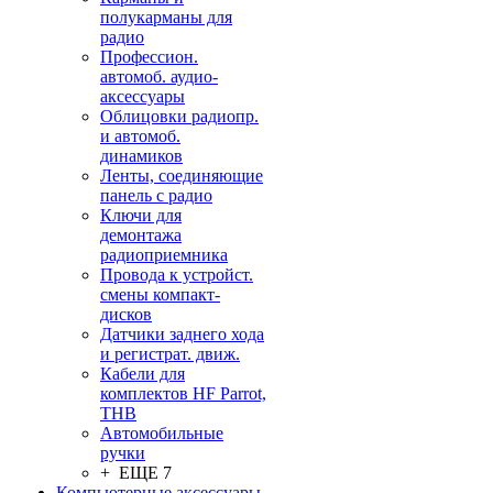
полукарманы для
радио
Профессион.
автомоб. аудио-
аксессуары
Облицовки радиопр.
и автомоб.
динамиков
Ленты, соединяющие
панель с радио
Ключи для
демонтажа
радиоприемника
Провода к устройст.
смены компакт-
дисков
Датчики заднего хода
и регистрат. движ.
Кабели для
комплектов HF Parrot,
THB
Автомобильные
ручки
+ ЕЩЕ 7
Компьютерные аксессуары