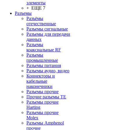
элементы
+ ЕЩЕ 7
Разъeмы
Разъёмы
отечественные
Разъeмы сигнальные
Разъeмы для передачи
данных
Разъeмы
коаксиальные RF
Разъeмы
промышленные
Разъeмы питания
Разъeмы аудио, видео
Коннекторы и
кабельные
наконечники
Разъeмы прочие
Прочие разъемы TE
Разъемы прочие
Harting
Разъемы прочие
Molex
Разъемы Amphenol
прочие