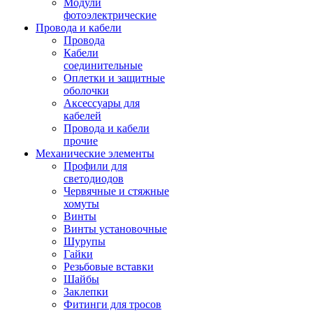
Модули
фотоэлектрические
Провода и кабели
Провода
Кабели
соединительные
Оплетки и защитные
оболочки
Аксессуары для
кабелей
Провода и кабели
прочие
Механические элементы
Профили для
светодиодов
Червячные и стяжные
хомуты
Винты
Винты установочные
Шурупы
Гайки
Резьбовые вставки
Шайбы
Заклепки
Фитинги для тросов