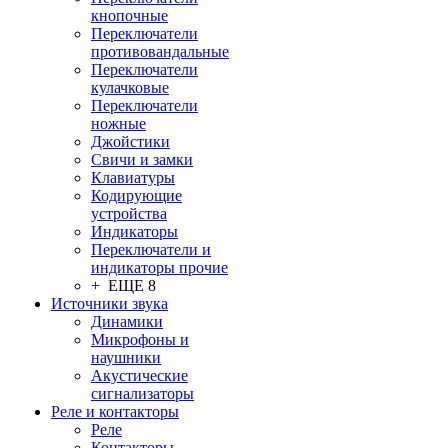
кнопочные
Переключатели
противовандальные
Переключатели
кулачковые
Переключатели
ножные
Джойстики
Свичи и замки
Клавиатуры
Кодирующие
устройства
Индикаторы
Переключатели и
индикаторы прочие
+ ЕЩЕ 8
Источники звука
Динамики
Микрофоны и
наушники
Акустические
сигнализаторы
Реле и контакторы
Реле
Контакторы