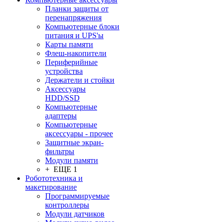
Планки защиты от
перенапряжения
Компьютерные блоки
питания и UPS'ы
Карты памяти
Флеш-накопители
Периферийные
устройства
Держатели и стойки
Аксессуары
HDD/SSD
Компьютерные
адаптеры
Компьютерные
аксессуары - прочее
Защитные экран-
фильтры
Модули памяти
+ ЕЩЕ 1
Робототехника и
макетирование
Программируемые
контроллеры
Модули датчиков